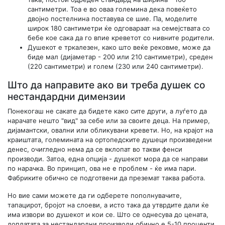
сантиметри. Тоа е во оваа големина дека повеќето
двојно постелнина поставува се шие. Па, моделите
широк 180 сантиметри ќе одговараат на семејствата со
бебе кое сака да го впие креветот со нивните родители.
Душекот е тркалезен, како што веќе рековме, може да
биде мал (дијаметар - 200 или 210 сантиметри), среден
(220 сантиметри) и голем (230 или 240 сантиметри).
Што да направите ако ви треба душек со
нестандардни димензии
Понекогаш не сакате да бидете како сите други, а луѓето да
нарачате нешто "вид" за себе или за своите деца. На пример,
дијамантски, овални или обликувани кревети. Но, на крајот на
краиштата, големината на ортопедските душеци произведени
денес, очигледно нема да се вклопат во такви фенси
производи. Затоа, една опција - душекот мора да се направи
по нарачка. Во принцип, ова не е проблем - ќе има пари.
Фабриките обично се подготвени да преземат таква работа.
Но вие сами можете да ги одберете пополнувачите,
тапацирот, бројот на слоеви, а исто така да утврдите дали ќе
има извори во душекот и кои се. Што се однесува до цената,
доплатата за нестандардни производи обично е 5-10 проценти.