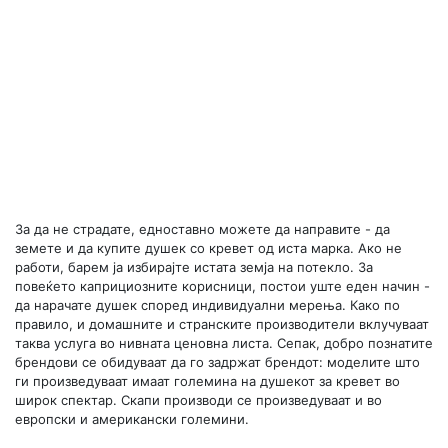
За да не страдате, едноставно можете да направите - да
земете и да купите душек со кревет од иста марка. Ако не
работи, барем ја избирајте истата земја на потекло. За
повеќето каприциозните корисници, постои уште еден начин -
да нарачате душек според индивидуални мерења. Како по
правило, и домашните и странските производители вклучуваат
таква услуга во нивната ценовна листа. Сепак, добро познатите
брендови се обидуваат да го задржат брендот: моделите што
ги произведуваат имаат големина на душекот за кревет во
широк спектар. Скапи производи се произведуваат и во
европски и американски големини.