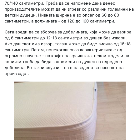
70/140 сантиметри. Треба да се напомене дека денес
производителите можат да ни згреат со различни големини на
детски душеци. Нивната ширина е во опсег од 60 до 80
сантиметри, а должината - од 120 до 160 сантиметри.
Сега вреди да се зборува за дебелината, која може да варира
од 6 сантиметри до 12-13 сантиметри во душек без извори.
Ако душекот има извор, тогаш може да биде висина од 16-18
сантиметри. Патем, понекогаш оваа карактеристика е од
огромно значење - на крајот на краиштата, некои модели на
колички треба да бидат опремени со душек со одредена
дебелина. Во такви случаи, тоа е наведено во пасошот на
производот.