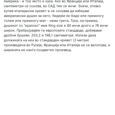
Америка - и тоа често е кука. Ако во Франција или Италија,
сантиметри се основа, во САД тие се инчи. Значи, откако
купив италијански кревет и не сонував да изберам
американски душек за него, бидејќи ќе биде или премногу
голем или премногу мал - нема трета. Тука, на пример,
душекот со "кралско" име King size е 80 инчи долго и 78 инчи
широк. Пребројувајќи ги европските стандарди, добиваме
дробни броеви: 203,2 и 198,1 сантиметри. Излезе дека
должината на неа во стандарден кревет (2 метри)
произведена во Русија, Франција или Италија не се вклопува, а
ширината не наоѓа соодветен производ.