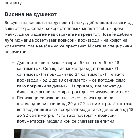
помалку.
Висина на душекот
Во суштина висината на душекот (инаку, дебелината) зависи од
вашиот вкус. Сепак, секој ортопедски модел треба, барем
малку, да се издигне над страната на креветот. Повеќе дебели
луѓе можат да советуваат повисоки производи - на крајот на
краиштата, тие неизбежно ќе престанат. И сега за специфични
параметри:
Душеците кои немаат извори обично се дебели 16
сантиметри. Сепак, тие може да бидат пониски (15
сантиметри) и повисоки (до 24 сантиметри). Тенките
производи - од 2 до 10 сантиметри - се погодни само
како покривки за душеци. На пример, тие можат да
бидат поставени на стара троседот со измачени извори.
Производи со извори внатре се произведени во
стандардни височини од 20 до 22 сантиметри. Исто така
во продавниците се продаваат модели со дебелина од 18
до 32 сантиметри. Исто така постојат и повисоки
полуметарски модели кои се сметаат за елитни.