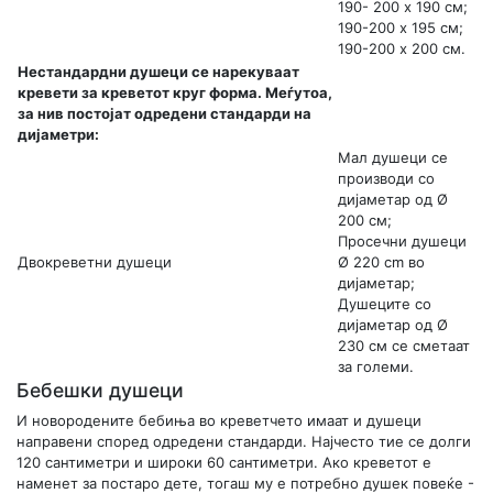
190- 200 x 190 см;
190-200 х 195 см;
190-200 х 200 см.
Нестандардни душеци се нарекуваат
кревети за креветот круг форма. Меѓутоа,
за нив постојат одредени стандарди на
дијаметри:
Мал душеци се
производи со
дијаметар од Ø
200 см;
Просечни душеци
Двокреветни душеци
Ø 220 cm во
дијаметар;
Душеците со
дијаметар од Ø
230 см се сметаат
за големи.
Бебешки душеци
И новородените бебиња во креветчето имаат и душеци
направени според одредени стандарди. Најчесто тие се долги
120 сантиметри и широки 60 сантиметри. Ако креветот е
наменет за постаро дете, тогаш му е потребно душек повеќе -