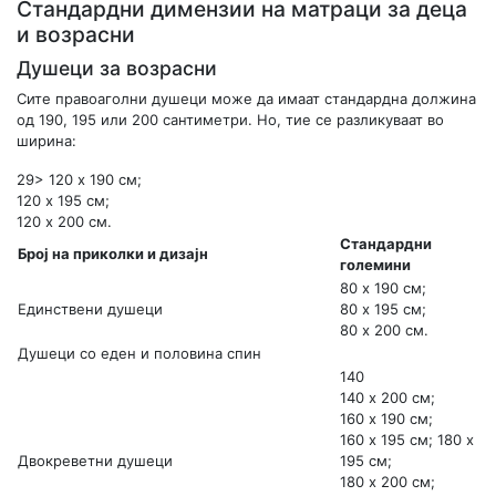
Стандардни димензии на матраци за деца
и возрасни
Душеци за возрасни
Сите правоаголни душеци може да имаат стандардна должина
од 190, 195 или 200 сантиметри. Но, тие се разликуваат во
ширина:
29> 120 х 190 см;
120 х 195 см;
120 х 200 см.
Стандардни
Број на приколки и дизајн
големини
80 х 190 см;
Единствени душеци
80 х 195 см;
80 х 200 см.
Душеци со еден и половина спин
140
140 х 200 см;
160 х 190 см;
160 х 195 см; 180 х
Двокреветни душеци
195 см;
180 х 200 см;