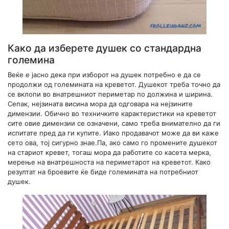
Како да изберете душек со стандардна
големина
Веќе е јасно дека при изборот на душек потребно е да се
продолжи од големината на креветот. Душекот треба точно да
се вклопи во внатрешниот периметар по должина и ширина.
Сепак, нејзината висина мора да одговара на нејзините
димензии. Обично во техничките карактеристики на креветот
сите овие димензии се означени, само треба внимателно да ги
испитате пред да ги купите. Иако продавачот може да ви каже
сето ова, тој сигурно знае.Па, ако само го промените душекот
на стариот кревет, тогаш мора да работите со касета мерка,
мерење на внатрешноста на периметарот на креветот. Како
резултат на броевите ќе биде големината на потребниот
душек.