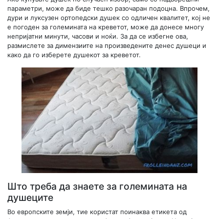
параметри, може да биде тешко разочаран подоцна. Впрочем,
дури и луксузен ортопедски душек со одличен квалитет, кој не
е погоден за големината на креветот, може да донесе многу
непријатни минути, часови и ноќи. За да се избегне ова,
размислете за димензиите на произведените денес душеци и
како да го изберете душекот за креветот.
Што треба да знаете за големината на
душеците
Во европските земји, тие користат поинаква етикета од