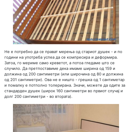
Не е потребно да се прават мерења од стариот душек - и по
години на употреба успеа да се компресира и деформира.
Затоа, го мериме само креветот, а потоа гледаме што се
случило. Да претпоставиме дека имаме ширина од 159 и
должина од 200 сантиметри (или широчина од 80 и должина
од 201 сантиметри). Ова не е ништо - грешка од 1 сантиметар
и помалку е потполно толерирана. Значи, можете да одите за
стандарден душек (широк 160 сантиметри во првиот случај и
долг 200 сантиметри - во втората).