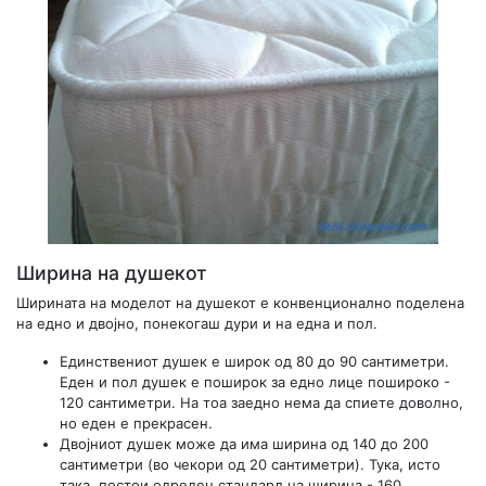
Ширина на душекот
Ширината на моделот на душекот е конвенционално поделена
на едно и двојно, понекогаш дури и на една и пол.
Единствениот душек е широк од 80 до 90 сантиметри.
Еден и пол душек е поширок за едно лице пошироко -
120 сантиметри. На тоа заедно нема да спиете доволно,
но еден е прекрасен.
Двојниот душек може да има ширина од 140 до 200
сантиметри (во чекори од 20 сантиметри). Тука, исто
така, постои одреден стандард на ширина - 160