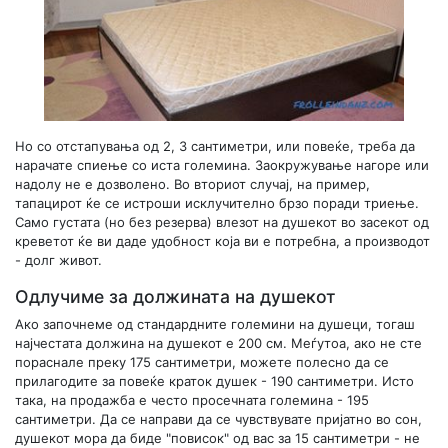
Но со отстапувања од 2, 3 сантиметри, или повеќе, треба да
нарачате спиење со иста големина. Заокружување нагоре или
надолу не е дозволено. Во вториот случај, на пример,
тапацирот ќе се истроши исклучително брзо поради триење.
Само густата (но без резерва) влезот на душекот во засекот од
креветот ќе ви даде удобност која ви е потребна, а производот
- долг живот.
Одлучиме за должината на душекот
Ако започнеме од стандардните големини на душеци, тогаш
најчестата должина на душекот е 200 см. Меѓутоа, ако не сте
пораснале преку 175 сантиметри, можете полесно да се
прилагодите за повеќе краток душек - 190 сантиметри. Исто
така, на продажба е често просечната големина - 195
сантиметри. Да се ​​направи да се чувствувате пријатно во сон,
душекот мора да биде "повисок" од вас за 15 сантиметри - не