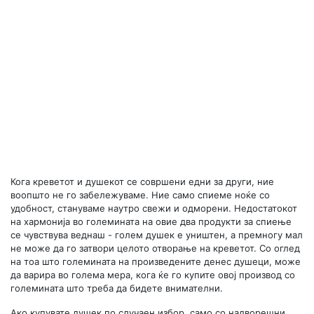
Кога креветот и душекот се совршени едни за други, ние
воопшто не го забележуваме. Ние само спиеме ноќе со
удобност, стануваме наутро свежи и одморени. Недостатокот
на хармонија во големината на овие два продукти за спиење
се чувствува веднаш - голем душек е уништен, а премногу мал
не може да го затвори целото отворање на креветот. Со оглед
на тоа што големината на произведените денес душеци, може
да варира во голема мера, кога ќе го купите овој производ со
големината што треба да бидете внимателни.
Ако купувате душек по случаен избор, само со надворешни