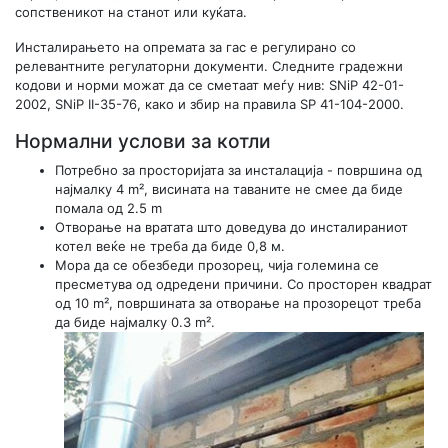
сопственикот на станот или куќата.
Инсталирањето на опремата за гас е регулирано со
релевантните регулаторни документи. Следните градежни
кодови и норми можат да се сметаат меѓу нив: SNiP 42-01-
2002, SNiP II-35-76, како и збир на правила SP 41-104-2000.
Нормални услови за котли
Потребно за просторијата за инсталација - површина од
најмалку 4 m², висината на таваните не смее да биде
помала од 2.5 m
Отворање на вратата што доведува до инсталираниот
котел веќе не треба да биде 0,8 м.
Мора да се обезбеди прозорец, чија големина се
пресметува од одредени причини. Со просторен квадрат
од 10 m², површината за отворање на прозорецот треба
да биде најмалку 0.3 m².