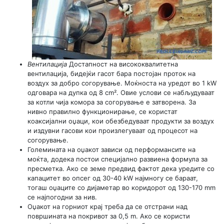
Вентилација
Достапност на висококвалитетна
вентилација, бидејќи гасот бара постојан проток на
воздух за добро согорување. Моќноста на уредот во 1 kW
одговара на дупка од 8 cm². Овие услови се набљудуваат
за котли чија комора за согорување е затворена. За
нивно правилно функционирање, се користат
коаксијални оџаци, кои обезбедуваат продукти за воздух
и издувни гасови кои произлегуваат од процесот на
согорување.
Големината на оџакот зависи од перформансите на
моќта, додека постои специјално развиена формула за
пресметка. Ако се земе предвид фактот дека уредите со
капацитет во опсег од 30-40 kW најмногу се бараат,
тогаш оџаците со дијаметар во коридорот од 130-170 mm
се најпогодни за нив.
Оџакот на горниот крај треба да се отстрани над
површината на покривот за 0,5 m. Ако се користи