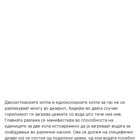
Двосистемските котли и едноколорните котли за гас не се
разликуваат многу во дизајнот, бидејќи во двата случаи
горилникот ги загрева цевките со вода што тече низ нив.
Главната разлика се манифестира во способноста на
единиците за две кола истовремено да ја загреваат водата за
снабдување во различни насоки. Ова се должи на специфичен
дизајн кој се состои од поделени цевки, од кои водата посебно