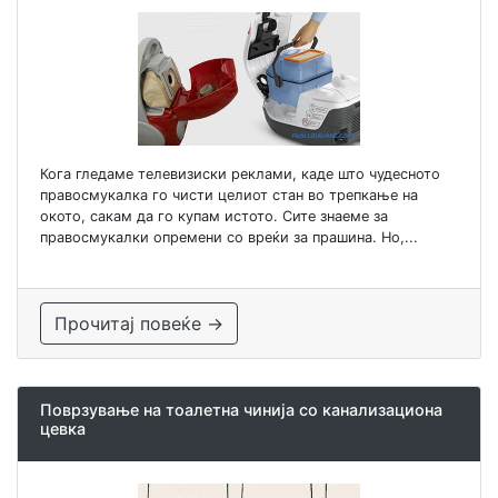
Кога гледаме телевизиски реклами, каде што чудесното
правосмукалка го чисти целиот стан во трепкање на
окото, сакам да го купам истото. Сите знаеме за
правосмукалки опремени со вреќи за прашина. Но,...
Прочитај повеќе →
Поврзување на тоалетна чинија со канализациона
цевка