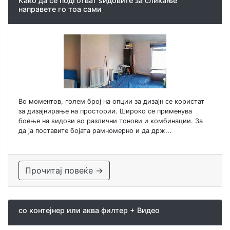
Како да се подготват ѕидовите за сликање
направете го тоа сами
Во моментов, голем број на опции за дизајн се користат
за дизајнирање на простории. Широко се применува
боење на ѕидови во различни тонови и комбинации. За
да ја поставите бојата рамномерно и да држ...
Прочитај повеќе →
со контејнер или аква филтер + Видео