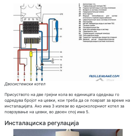
Двосистемски котел
Присуството на две грејни кола во единицата одеднаш го
одредува бројот на цевки, кои треба да се поврзат за време на
инсталацијата. Ако има 3 излези во едноколорниот котел за
поврзување на цевки, во двоен спој има 5.
Инсталациска регулација