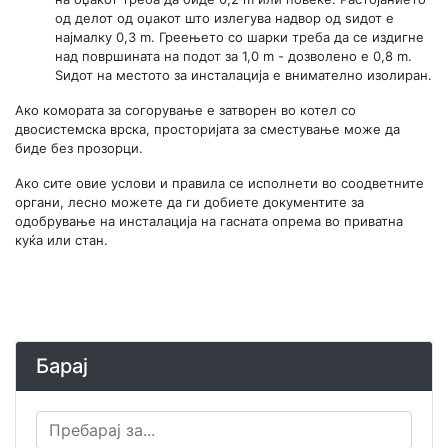
од делот од оџакот што излегува надвор од ѕидот е
најмалку 0,3 m. Греењето со шарки треба да се издигне
над површината на подот за 1,0 m - дозволено е 0,8 m.
Ѕидот на местото за инсталација е внимателно изолиран.
Ако комората за согорување е затворен во котел со
двосистемска врска, просторијата за сместување може да
биде без прозорци.
Ако сите овие услови и правила се исполнети во соодветните
органи, лесно можете да ги добиете документите за
одобрување на инсталација на гасната опрема во приватна
куќа или стан.
Барај