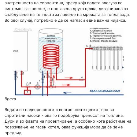
внатрешноста на серпентина, преку која водата влегува во
системот за греење, е поставена друга цевка, дизајнирана за
снабдување на течноста за ладење на мрежата за топла вода.
Во овој случај, потребно е да се нагласи една важна нијанса.
Врска
Водата во надворешните и внатрешните цевки тече во
спротивни насоки - ова го подобрува преносот на топлина.
Дури и во фазата на проектирање, а особено кога работиме на
поврзување на гасен котел, оваа функција мора да се земе
предвид.