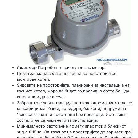
Гас метар
Потребен е приклучен гас метар.
Цевка за ладна вода е потребна во просторија со
монтиран котел.
Ѕидовите на просторијата, планирани за инсталација на
гасниот котел, мора да бидат во правилна состојба - да
се рамни и да се исечат.
Забрането е за инсталација на таква опрема, може да се
класифицираат бањи, коридори, балкони, подруми на
"високи згради" и простории без прозорци. Исто така,
хостели не се наменети за инсталација.
Минималното растојание помеѓу апаратот и блискиот
ѕид е 0,15 m. Од таванот на просторијата до горниот крај
на оџакот треба да биде 0,2 m или повеќе. Растојанието