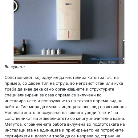
Во кујната
Сопственикот, кој одлучил да инсталира котел за гас, на
пример, со двоен тип на струја, во неговиот стан или куќа
треба да знае дека само организациите и структурите
специјализирани за оваа опрема се вклучени во
инсталирањето и поврзувањето на таквата опрема вид на
работа. Тие мора да имаат лиценца за овој вид на активност.
Неовластеното поврзување на таквите уреди "свети" на
сопственикот на живеалиштето со многу значителна казна.
Меѓутоа, ограничената работа вклучена во подготовката на
инсталацијата на единицата и прибирањето на потребните
сертификати и дозволи треба да се направи од страна на