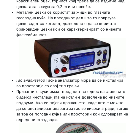
коаксијален оџак, горниот крај треба да се издигне над
цевката за воздух за 0,2 m или повеќе.
Метални цевки се користат за жици во главната
гасоводна куќа. На преодниот дел што го поврзува
цевководот со котелот, дозволено е да се користат
брановидни цевки кои се карактеризираат со нивната
флексибилност.
Гас анализатор
Гасна анализатор мора да се инсталира
во просторија со овој тип грејач.
Приватните куќи имаат предност во однос на становите
бидејќи инсталацијата на котли е дозволена во нивните
подруми. Ако се појави прашањето, каде што е можно
да се инсталираат апарати за гас во високи згради, тогаш
за тоа се погодни кујна или простории кои одговараат на
одредени стандарди.