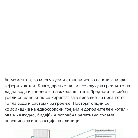
Во моментов, во многу куќи и станови често се инсталираат
гејзери и котли. Благодарение на нив се случува греењето на
ладна вода и греењето на живеалиштата. Предност, посебни
уреди со едно коло се користат за загревање на носачот со
топла вода и системи за греење. Постојат опции со
комбинација на еднокорисни грејачи и дополнителен котел -
ова е незгодно, бидејќи е потребна релативно голема
површина за инсталација на единици.