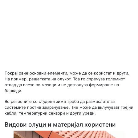
Покрај овие основни елементи, може да се користат и други.
На пример, решетката на олукот. Тоа го спречува големиот
отпад да влезе во мозоци и не дозволува формирање на
блокади.
Во регионите со студени зими треба да размислите за
системите против замрзнување. Тие може да вклучуваат грејни
кабли, температурни сензори и други уреди.
Видови олуци и материјал користени