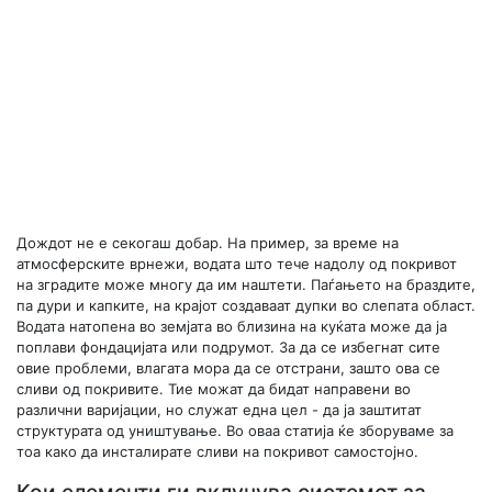
Дождот не е секогаш добар. На пример, за време на
атмосферските врнежи, водата што тече надолу од покривот
на зградите може многу да им наштети. Паѓањето на браздите,
па дури и капките, на крајот создаваат дупки во слепата област.
Водата натопена во земјата во близина на куќата може да ја
поплави фондацијата или подрумот. За да се избегнат сите
овие проблеми, влагата мора да се отстрани, зашто ова се
сливи од покривите. Тие можат да бидат направени во
различни варијации, но служат една цел - да ја заштитат
структурата од уништување. Во оваа статија ќе зборуваме за
тоа како да инсталирате сливи на покривот самостојно.