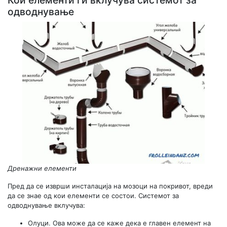
Кои елементи ги вклучува системот за
одводнување
Дренажни елементи
Пред да се изврши инсталација на мозоци на покривот, вреди
да се знае од кои елементи се состои. Системот за
одводнување вклучува:
Олуци. Ова може да се каже дека е главен елемент на