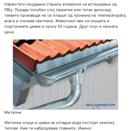
Најчестите неодамна станале елементи на истекување од
ПВЦ. Поради посебен слој (акрилик или титан диоксид),
таквите производи не се плашат од промена на температурата,
влага и сончева светлина. Животниот век на олуците и
пластичните цевки е околу 50 години. Друг плус е ниската
цена.
Метални
Метални олуци и цевки за отпадна вода постојат неколку
типови. Ние ги набројуваме главните. Имено: