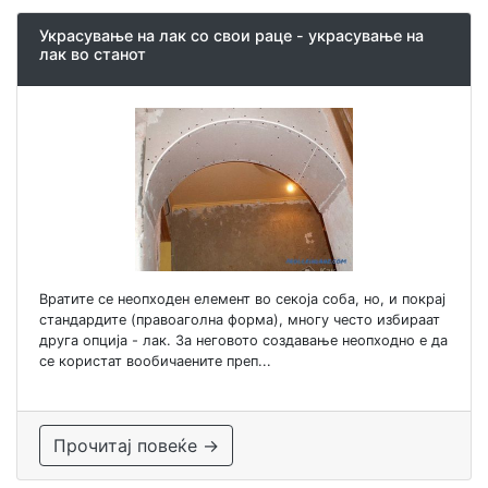
Украсување на лак со свои раце - украсување на
лак во станот
Вратите се неопходен елемент во секоја соба, но, и покрај
стандардите (правоаголна форма), многу често избираат
друга опција - лак. За неговото создавање неопходно е да
се користат вообичаените преп...
Прочитај повеќе →