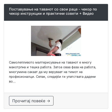
Поставување на таванот со свои раце - чекор по
чекор инструкции и практични совети + Видео
Самолепливото малтерисување на таванот е многу
макотрпна и тешка работа. Затоа оваа фаза на работа,
многумина сакаат да му веруваат на тимот на
професионалци. Сепак, следејќи ги упатствата дадени
во...
Прочитај повеќе →