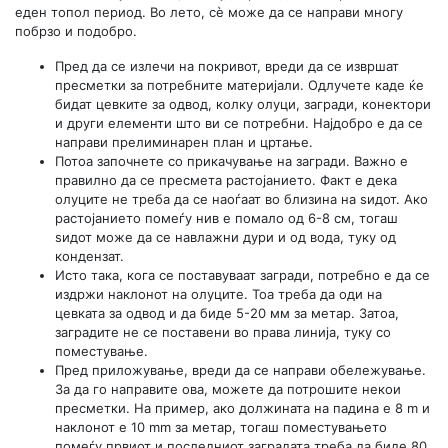
еден топол период. Во лето, сè може да се направи многу
побрзо и подобро.
Пред да се излечи на покривот, вреди да се извршат
пресметки за потребните материјали. Одлучете каде ќе
бидат цевките за одвод, колку олуци, загради, конектори
и други елементи што ви се потребни. Најдобро е да се
направи прелиминарен план и цртање.
Потоа започнете со прикачување на загради. Важно е
правилно да се пресмета растојанието. Факт е дека
олуците не треба да се наоѓаат во близина на ѕидот. Ако
растојанието помеѓу нив е помало од 6-8 см, тогаш
ѕидот може да се навлажни дури и од вода, туку од
кондензат.
Исто така, кога се поставуваат загради, потребно е да се
издржи наклонот на олуците. Тоа треба да оди на
цевката за одвод и да биде 5-20 мм за метар. Затоа,
заградите не се поставени во права линија, туку со
поместување.
Пред приложување, вреди да се направи обележување.
За да го направите ова, можете да потрошите некои
пресметки. На пример, ако должината на падина е 8 m и
наклонот е 10 mm за метар, тогаш поместувањето
помеѓу првиот и последниот заградата треба да биде 80