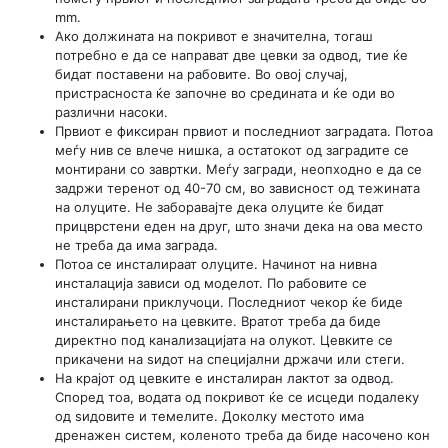
mm.
Ако должината на покривот е значителна, тогаш
потребно е да се направат две цевки за одвод, тие ќе
бидат поставени на рабовите. Во овој случај,
пристрасноста ќе започне во средината и ќе оди во
различни насоки.
Првиот е фиксиран првиот и последниот заградата. Потоа
меѓу нив се влече нишка, а остатокот од заградите се
монтирани со завртки. Меѓу загради, неопходно е да се
задржи теренот од 40-70 см, во зависност од тежината
на олуците. Не заборавајте дека олуците ќе бидат
прицврстени еден на друг, што значи дека на ова место
не треба да има заграда.
Потоа се инсталираат олуците. Начинот на нивна
инсталација зависи од моделот. По рабовите се
инсталирани приклучоци. Последниот чекор ќе биде
инсталирањето на цевките. Вратот треба да биде
директно под канализацијата на олукот. Цевките се
прикачени на ѕидот на специјални држачи или стеги.
На крајот од цевките е инсталиран лактот за одвод.
Според тоа, водата од покривот ќе се исцеди подалеку
од ѕидовите и темелите. Доколку местото има
дренажен систем, коленото треба да биде насочено кон