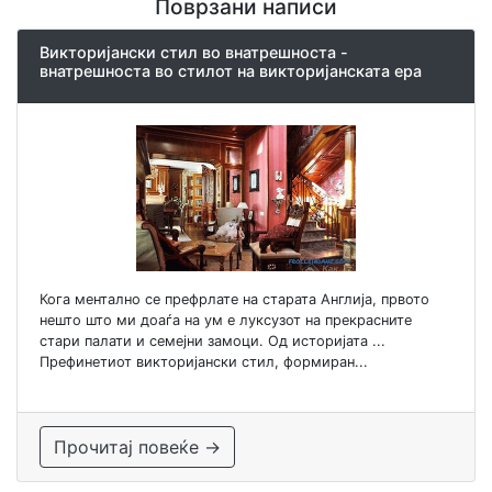
Поврзани написи
Викторијански стил во внатрешноста -
внатрешноста во стилот на викторијанската ера
Кога ментално се префрлате на старата Англија, првото
нешто што ми доаѓа на ум е луксузот на прекрасните
стари палати и семејни замоци. Од историјата ...
Префинетиот викторијански стил, формиран...
Прочитај повеќе →