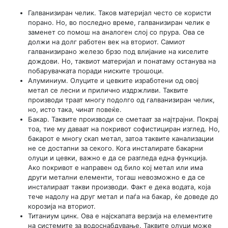
Галванизиран челик. Таков материјал често се користи
порано. Но, во последно време, галванизиран челик е
заменет со помош на аналоген слој со прура. Ова се
должи на долг работен век на вториот. Самиот
галванизирано железо брзо под влијание на киселите
дождови. Но, таквиот материјал и понатаму останува на
побарувачката поради ниските трошоци.
Алуминиум. Олуците и цевките изработени од овој
метал се лесни и прилично издржливи. Таквите
производи траат многу подолго од галванизиран челик,
но, исто така, чинат повеќе.
Бакар. Таквите производи се сметаат за најтрајни. Покрај
тоа, тие му даваат на покривот софистициран изглед. Но,
бакарот е многу скап метал, затоа таквите канализации
не се достапни за секого. Кога инсталирате бакарни
олуци и цевки, важно е да се разгледа една функција.
Ако покривот е направен од било кој метал или има
други метални елементи, тогаш невозможно е да се
инсталираат такви производи. Факт е дека водата, која
тече надолу на друг метал и паѓа на бакар, ќе доведе до
корозија на вториот.
Титаниум цинк. Ова е најскапата верзија на елементите
на системите за водоснабдување. Таквите олуци може