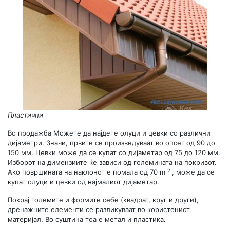
Пластични
Во продажба Можете да најдете олуци и цевки со различни
дијаметри. Значи, првите се произведуваат во опсег од 90 до
150 мм. Цевки може да се купат со дијаметар од 75 до 120 мм.
Изборот на димензиите ќе зависи од големината на покривот.
2
Ако површината на наклонот е помала од 70 m
, може да се
купат олуци и цевки од најмалиот дијаметар.
Покрај големите и формите себе (квадрат, круг и други),
дренажните елементи се разликуваат во користениот
материјал. Во суштина тоа е метал и пластика.