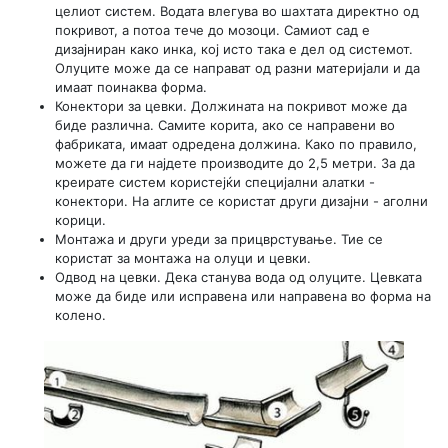
целиот систем. Водата влегува во шахтата директно од
покривот, а потоа тече до мозоци. Самиот сад е
дизајниран како инка, кој исто така е дел од системот.
Олуците може да се направат од разни материјали и да
имаат поинаква форма.
Конектори за цевки. Должината на покривот може да
биде различна. Самите корита, ако се направени во
фабриката, имаат одредена должина. Како по правило,
можете да ги најдете производите до 2,5 метри. За да
креирате систем користејќи специјални алатки -
конектори. На аглите се користат други дизајни - аголни
корици.
Монтажа и други уреди за прицврстување. Тие се
користат за монтажа на олуци и цевки.
Одвод на цевки. Дека станува вода од олуците. Цевката
може да биде или исправена или направена во форма на
колено.