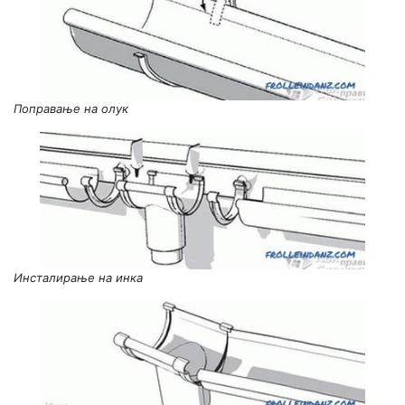
Поправање на олук
Инсталирање на инка