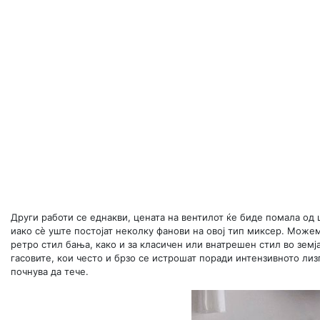
Други работи се еднакви, цената на вентилот ќе биде помала од 
иако сè уште постојат неколку фанови на овој тип миксер. Може
ретро стил бања, како и за класичен или внатрешен стил во зем
гасовите, кои често и брзо се истрошат поради интензивното лиз
почнува да тече.