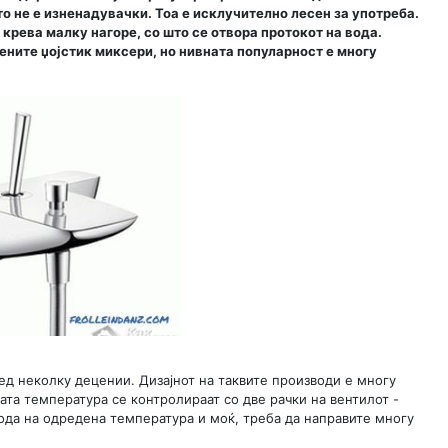
то не е изненадувачки. Тоа е исклучително лесен за употреба.
 крева малку нагоре, со што се отвора протокот на вода.
ените џојстик миксери, но нивната популарност е многу
ред неколку децении. Дизајнот на таквите производи е многу
ата температура се контролираат со две рачки на вентилот -
вода на одредена температура и моќ, треба да направите многу