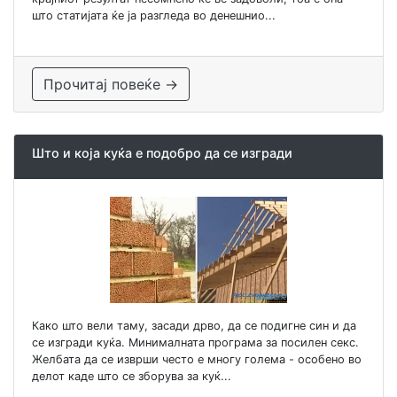
што статијата ќе ја разгледа во денешнио...
Прочитај повеќе →
Што и која куќа е подобро да се изгради
Како што вели таму, засади дрво, да се подигне син и да
се изгради куќа. Минималната програма за посилен секс.
Желбата да се изврши често е многу голема - особено во
делот каде што се зборува за куќ...