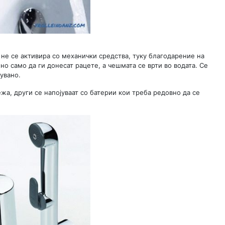
не се активира со механички средства, туку благодарение на
но само да ги донесат рацете, а чешмата се врти во водата. Се
увано.
а, други се напојуваат со батерии кои треба редовно да се