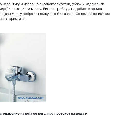
во него, туку и избор на висококвалитетни, убави и издржливи
идејќи се користи многу. Вие не треба да го добиете првиот
 појави многу побрзо отколку што би сакале. Со цел да се избере
карактеристики.
агодарение на која се регулира протокот на вода и