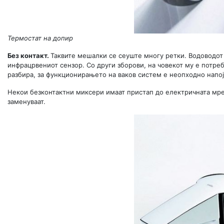
Термостат на допир
Без контакт.
Таквите мешалки се сеуште многу ретки. Водоводот 
инфрацрвениот сензор. Со други зборови, на човекот му е потреб
разбира, за функционирањето на ваков систем е неопходно напој
Некои безконтактни миксери имаат пристап до електричната мреж
заменуваат.