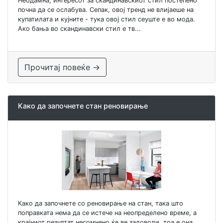
Неодамна, интересот за скандинавскиот стил постепено
почна да се ослабува. Сепак, овој тренд не влијаеше на
купатилата и кујните - тука овој стил сеуште е во мода.
Ако бања во скандинавски стил е тв...
Прочитај повеќе →
Како да започнете стан реновирање
Како да започнете со реновирање на стан, така што
поправката нема да се истече на неопределено време, а
крајниот резултат несомнено ќе ве задоволи, тоа е она