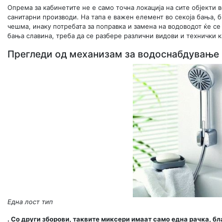
Опрема за кабинетите не е само точна локација на сите објекти 
санитарни производи. На тапа е важен елемент во секоја бања, б
чешма, инаку потребата за поправка и замена на водоводот ќе се
бања славина, треба да се разбере различни видови и технички 
Прегледи од механизам за водоснабдување
Една лост тип
. Со други зборови, таквите миксери имаат само една рачка, бл