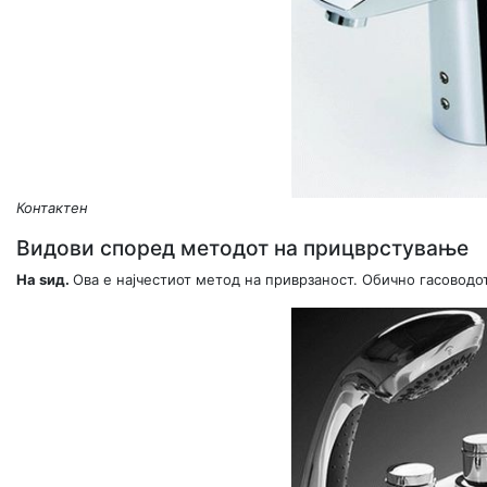
Контактен
Видови според методот на прицврстување
На ѕид.
Ова е најчестиот метод на приврзаност. Обично гасоводо