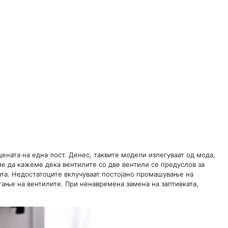
цената на една лост. Денес, таквите модели излегуваат од мода,
ме да кажеме дека вентилите со две вентили се предуслов за
јата. Недостатоците вклучуваат постојано промашување на
гање на вентилите. При ненавремена замена на заптивката,