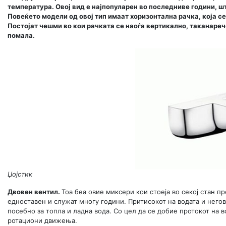
температура. Овој вид е најпопуларен во последниве години, ш
Повеќето модели од овој тип имаат хоризонтална рачка, која се
Постојат чешми во кои рачката се наоѓа вертикално, таканареч
помала.
Џојстик
Двовен вентил.
Тоа беа овие миксери кои стоеја во секој стан п
едноставен и служат многу години. Притисокот на водата и негов
посебно за топла и ладна вода. Со цел да се добие протокот на 
ротациони движења.