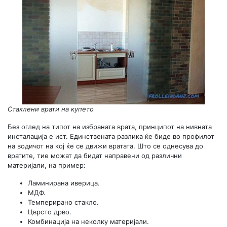
Стаклени врати на купето
Без оглед на типот на избраната врата, принципот на нивната
инсталација е ист. Единствената разлика ќе биде во профилот
на водичот на кој ќе се движи вратата. Што се однесува до
вратите, тие можат да бидат направени од различни
материјали, на пример:
Ламинирана иверица.
МДФ.
Темперирано стакло.
Цврсто дрво.
Комбинација на неколку материјали.