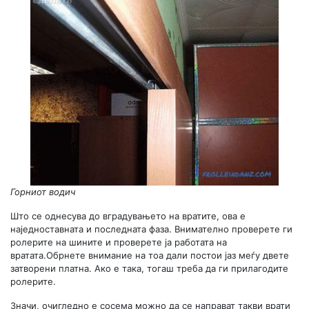
Горниот водич
Што се однесува до вградувањето на вратите, ова е
наједноставната и последната фаза. Внимателно проверете ги
ролерите на шините и проверете ја работата на
вратата.Обрнете внимание на тоа дали постои јаз меѓу двете
затворени платна. Ако е така, тогаш треба да ги прилагодите
ролерите.
Значи, очигледно е сосема можно да се направат такви врати