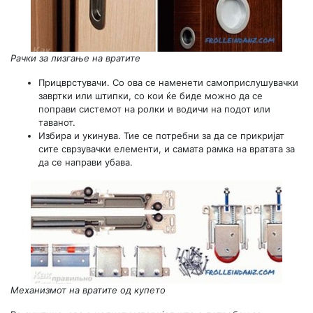
Рачки за лизгање на вратите
Прицврстувачи. Со ова се наменети самоприслушувачки
завртки или штипки, со кои ќе биде можно да се
поправи системот на ролки и водичи на подот или
таванот.
Избира и укинува. Тие се потребни за да се прикријат
сите сврзувачки елементи, и самата рамка на вратата за
да се направи убава.
Механизмот на вратите од купето