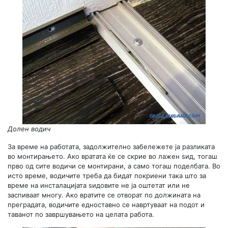
Долен водич
За време на работата, задолжително забележете ја разликата
во монтирањето. Ако вратата ќе се скрие во лажен ѕид, тогаш
прво од сите водичи се монтирани, а само тогаш поделбата. Во
исто време, водичите треба да бидат покриени така што за
време на инсталацијата ѕидовите не ја оштетат или не
заспиваат многу. Ако вратите се отворат по должината на
преградата, водичите едноставно се навртуваат на подот и
таванот по завршувањето на целата работа.