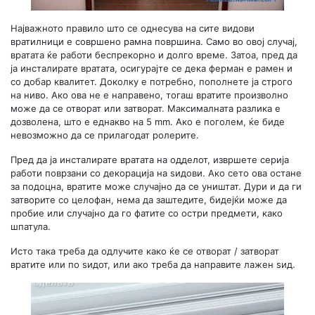
Најважното правило што се однесува на сите видови
вратилници е совршено рамна површина. Само во овој случај,
вратата ќе работи беспрекорно и долго време. Затоа, пред да
ја инсталирате вратата, осигурајте се дека ферман е рамен и
со добар квалитет. Доколку е потребно, пополнете ја строго
на ниво. Ако ова не е направено, тогаш вратите произволно
може да се отворат или затворат. Максималната разлика е
дозволена, што е еднакво на 5 mm. Ако е поголем, ќе биде
невозможно да се прилагодат ролерите.
Пред да ја инсталирате вратата на одделот, извршете серија
работи поврзани со декорација на ѕидови. Ако сето ова остане
за подоцна, вратите може случајно да се уништат. Дури и да ги
затворите со целофан, нема да заштедите, бидејќи може да
пробие или случајно да го фатите со остри предмети, како
шпатула.
Исто така треба да одлучите како ќе се отворат / затворат
вратите или по ѕидот, или ако треба да направите лажен ѕид.