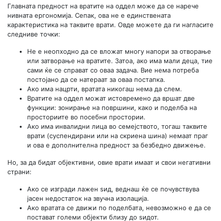
Главната предност на вратите на оддел може да се нарече
нивната ергономија. Сепак, ова не е единствената
карактеристика на таквите врати. Овде можете да ги нагласите
следниве точки:
Не е неопходно да се вложат многу напори за отворање
или затворање на вратите. Затоа, ако има мали деца, тие
сами ќе се справат со оваа задача. Вие нема потреба
постојано да се натераат за оваа постапка.
Ако има нацрти, вратата никогаш нема да слем.
Вратите на оддел можат истовремено да вршат две
функции: зонирање на површини, како и поделба на
просториите во посебни простории.
Ако има инвалидни лица во семејството, тогаш таквите
врати (суспендирани или на скриена шина) немаат праг
и ова е дополнителна предност за безбедно движење.
Но, за да бидат објективни, овие врати имаат и свои негативни
страни:
Ако се изгради лажен ѕид, веднаш ќе се почувствува
јасен недостаток на звучна изолација.
Ако вратата се движи по поделбата, невозможно е да се
постават големи објекти близу до ѕидот.