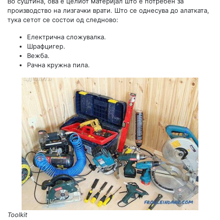
Во суштина, ова е целиот материјал што е потребен за
производство на лизгачки врати. Што се однесува до алатката,
тука сетот се состои од следново:
Електрична сложувалка.
Шрафцигер.
Вежба.
Рачна кружна пила.
Toolkit