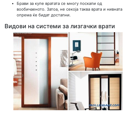
Брави за купе вратата се многу поскапи од
вообичаеното. Затоа, не секоја таква врата и нивната
опрема ќе бидат достапни.
Видови на системи за лизгачки врати