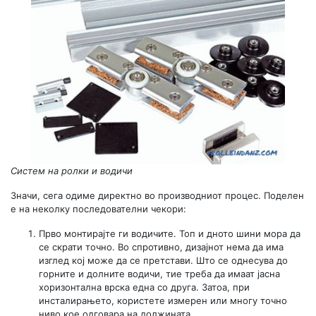
Систем на ролки и водичи
Значи, сега одиме директно во производниот процес. Поделен
е на неколку последователни чекори:
Прво монтирајте ги водичите. Топ и дното шини мора да
се скрати точно. Во спротивно, дизајнот нема да има
изглед кој може да се претстави. Што се однесува до
горните и долните водичи, тие треба да имаат јасна
хоризонтална врска една со друга. Затоа, при
инсталирањето, користете измерен или многу точно
ниво кое одговара на должината.