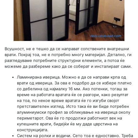
Всушност, не е тешко да се направат сопствените внатрешни
врати. Покрај тоа, не е потребно многу материјал. Детално, ги
разгледуваме потребните структурни елементи, а потоа ќе
можеме да разбереме како да се соберат и инсталираат сами.
Ламинирана иверица. Можно е да се направи крпа од
врати од иверица. За ова е подобро да се избере платно
со дебелина од најмалку 16 мм. Ако потенки, тогаш за
време на работата вратата ќе се разгори, како резултат
на тоа, по некое време вратата ќе го изгуби својот
претставителен изглед. Исто така ќе ви биде потребен
алуминиумски профил за обликување на иверица околу
периметарот. Ова ќе го продолжи работниот век на
купешните врати, бидејќи ќе му даде цврстина на
конструкцијата.
Систем на ролки и водичи. Сето тоа е едноставно. Треба