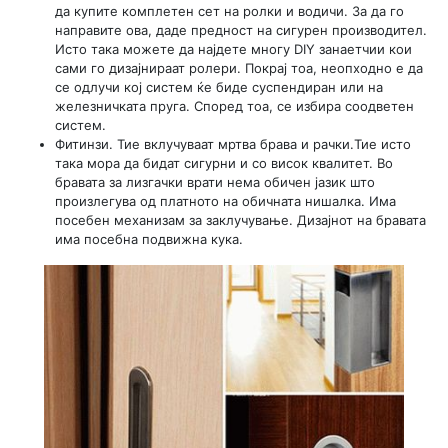
да купите комплетен сет на ролки и водичи. За да го
направите ова, даде предност на сигурен производител.
Исто така можете да најдете многу DIY занаетчии кои
сами го дизајнираат ролери. Покрај тоа, неопходно е да
се одлучи кој систем ќе биде суспендиран или на
железничката пруга. Според тоа, се избира соодветен
систем.
Фитинзи. Тие вклучуваат мртва брава и рачки.Тие исто
така мора да бидат сигурни и со висок квалитет. Во
бравата за лизгачки врати нема обичен јазик што
произлегува од платното на обичната нишалка. Има
посебен механизам за заклучување. Дизајнот на бравата
има посебна подвижна кука.