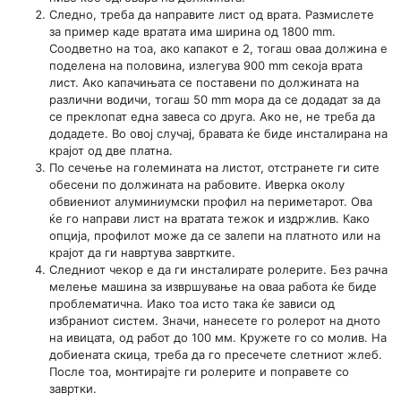
Следно, треба да направите лист од врата. Размислете
за пример каде вратата има ширина од 1800 mm.
Соодветно на тоа, ако капакот е 2, тогаш оваа должина е
поделена на половина, излегува 900 mm секоја врата
лист. Ако капачињата се поставени по должината на
различни водичи, тогаш 50 mm мора да се додадат за да
се преклопат една завеса со друга. Ако не, не треба да
додадете. Во овој случај, бравата ќе биде инсталирана на
крајот од две платна.
По сечење на големината на листот, отстранете ги сите
обесени по должината на рабовите. Иверка околу
обвиениот алуминиумски профил на периметарот. Ова
ќе го направи лист на вратата тежок и издржлив. Како
опција, профилот може да се залепи на платното или на
крајот да ги навртува завртките.
Следниот чекор е да ги инсталирате ролерите. Без рачна
мелење машина за извршување на оваа работа ќе биде
проблематична. Иако тоа исто така ќе зависи од
избраниот систем. Значи, нанесете го ролерот на дното
на ивицата, од работ до 100 мм. Кружете го со молив. На
добиената скица, треба да го пресечете слетниот жлеб.
После тоа, монтирајте ги ролерите и поправете со
завртки.