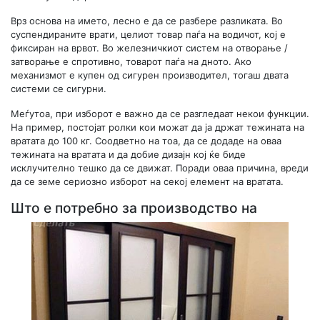
Врз основа на името, лесно е да се разбере разликата. Во
суспендираните врати, целиот товар паѓа на водичот, кој е
фиксиран на врвот. Во железничкиот систем на отворање /
затворање е спротивно, товарот паѓа на дното. Ако
механизмот е купен од сигурен производител, тогаш двата
системи се сигурни.
Меѓутоа, при изборот е важно да се разгледаат некои функции.
На пример, постојат ролки кои можат да ја држат тежината на
вратата до 100 кг. Соодветно на тоа, да се додаде на оваа
тежината на вратата и да добие дизајн кој ќе биде
исклучително тешко да се движат. Поради оваа причина, вреди
да се земе сериозно изборот на секој елемент на вратата.
Што е потребно за производство на