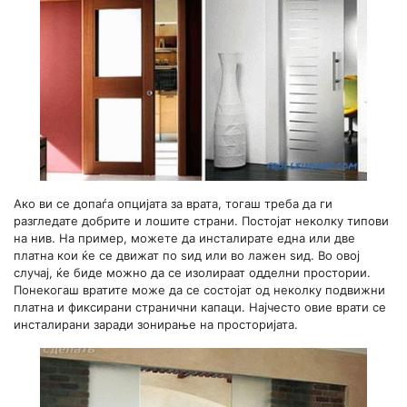
Ако ви се допаѓа опцијата за врата, тогаш треба да ги
разгледате добрите и лошите страни. Постојат неколку типови
на нив. На пример, можете да инсталирате една или две
платна кои ќе се движат по ѕид или во лажен ѕид. Во овој
случај, ќе биде можно да се изолираат одделни простории.
Понекогаш вратите може да се состојат од неколку подвижни
платна и фиксирани странични капаци. Најчесто овие врати се
инсталирани заради зонирање на просторијата.