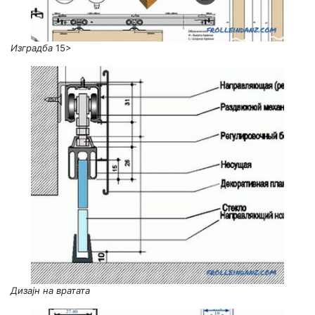
Изградба
15>
Дизајн на вратата