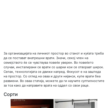
За организацијата на личниот простор во станот и куќата треба
да се постават внатрешни врати. Значи, секој член на
семејството ќе се чувствува повеќе уверен. Во повеќето
случаи, инсталирани се врати со шарки кои се отвораат широк.
Сепак, технологијата се движи напред. Фокусот е на заштеда
на простор. Со оглед на оваа и други нијанси, купе врати беа
развиени. Во оваа статија, можете да ги научите суптилностите
за тоа како да направите врата на оддел со свои раце.
Сорти