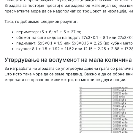
Зградата за постојан престој е изградена од материјал кој има 
пресметките мора да се надополнат со трошокот за изолација, чи
Така, го добиваме следниов резултат:
периметар: (5 + 6) x2 + 5 = 27 m;
обемот на сите ѕидови на подот: 27x3x0.1 = 8.1 или 27x3x0.
педимент: 5x3x0.1 = 1.5 или 5x3x0.15 = 2.25 (во кубни метр
вкупно: 8.1 + 1.5 + 1.92 = 11.52 или 12.15 + 2.25 + 2.88 = 17.28
Утврдување на волуменот на мала количина 
За изградбата на зградата се употребува дрвена граѓа со различ
што исто така мора да се земе предвид. Важно е да се обрне вн
мерењата се прават во милиметри, но можни се други опции.