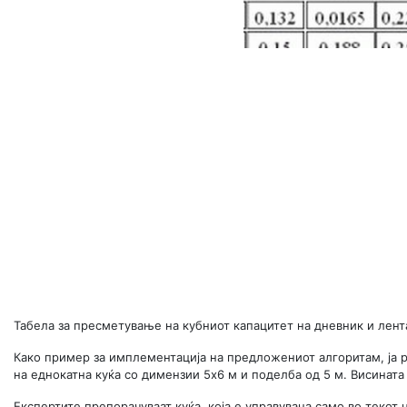
Табела за пресметување на кубниот капацитет на дневник и лент
Како пример за имплементација на предложениот алгоритам, ја р
на еднокатна куќа со димензии 5х6 м и поделба од 5 м. Висината 
Експертите препорачуваат куќа, која е управувана само во текот 