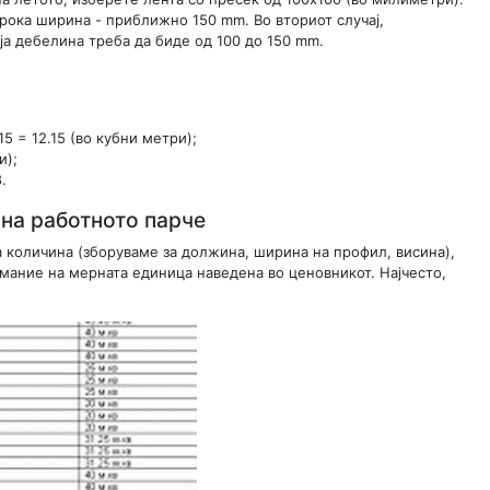
широка ширина - приближно 150 mm. Во вториот случај,
ја дебелина треба да биде од 100 до 150 mm.
15 = 12.15 (во кубни метри);
и);
.
на работното парче
на количина (зборуваме за должина, ширина на профил, висина),
имание на мерната единица наведена во ценовникот. Најчесто,