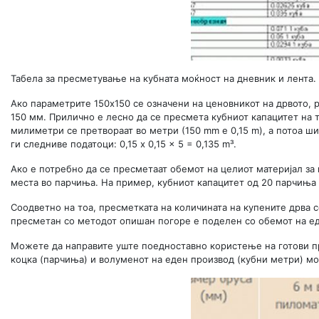
Табела за пресметување на кубната моќност на дневник и лента.
Ако параметрите 150x150 се означени на ценовникот на дрвото, р
150 мм. Прилично е лесно да се пресмета кубниот капацитет на т
милиметри се претвораат во метри (150 mm е 0,15 m), а потоа ши
ги следниве податоци: 0,15 x 0,15 x 5 = 0,135 m³.
Ако е потребно да се пресметаат обемот на целиот материјал за 
места во парчиња. На пример, кубниот капацитет од 20 парчиња д
Соодветно на тоа, пресметката на количината на купените дрва с
пресметан со методот опишан погоре е поделен со обемот на е
Можете да направите уште поедноставно користење на готови пр
коцка (парчиња) и волуменот на еден производ (кубни метри) мо