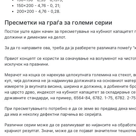
150x200 - 4,76 - 0, 21;
200x200 - 4,76 - 0,28.
Пресметки на граѓа за големи серии
Постои уште еден начин за пресметување на кубниот капацитет 
должини и димензии на делот.
За да го направите ова, треба да ја разберете разликата помеѓу 
Првиот концепт се користи за означување на волуменот на чист
исклучок на празнини.
Мерачот на коцка се нарекува целокупната големина на стекот, в
куп, чија должина не ја надминува должината на основниот мате
измерете ја вкупната висина, ширина и должина, а добиените бро
на цврсто дрво, индексот на кубниот капацитет за складирање се
државните стандарди, на пример, 6564-84, 6782. 1-75, 6782. 2-75
При пресметувањето потребно е да се земе во предвид дека мног
да има и неколку дефектни парчиња во серијата.
Различни серии може да се разликуваат во нијансите на обработк
крајниот резултат. Значи, може да се појават значителни тешкоти