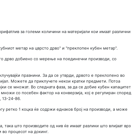
прифатлив за големи количини на материјали кои имаат различни
"кубниот метар на цврсто дрво" и "преклопен кубен метар".
ото дрво добиено со мерење на поединечни производи, со
клучувајќи празнини. За да се утврди, дрвото е преклопено во
ријал. Можете да приклучете некои кратки предмети. Потоа
јки се множат. Во следната фаза, за да се добие кубен капацитет
 множи со посебен фактор на конверзија, кој е регулиран според
, 13-24-86.
у ретко 1 коцка ќе содржи еднаков број на производи, а може
а, така што производите од нив ќе имаат разлики што влијаат врз
и во процесот на докинг.