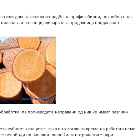
во или дрво лајсни за изградба на профитабилни, потребно е да
о пиланата и во специјализираната продавница продавачите
обработка, па производите направени од нив ќе имаат разлики
ета кубниот капацитет, така што тогаш за време на работата нема
а се ослободи од вишокот, жалејќи ги потрошените пари.