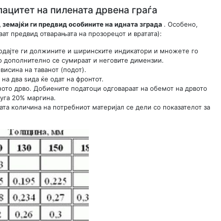
ацитет на пилената дрвена граѓа
, земајќи ги предвид особините на идната зграда
. Особено,
аат предвид отварањата на прозорецот и вратата):
додајте ги должините и ширинските индикатори и множете го
то дополнително се сумираат и неговите димензии.
исина на таванот (подот).
на два ѕида ќе одат на фронтот.
ното дрво. Добиените податоци одговараат на обемот на дрвото
руга 20% маргина.
ата количина на потребниот материјал се дели со показателот за