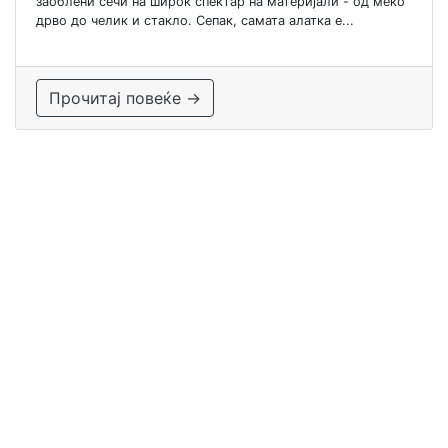
заоблени сечи на широк спектар на материјали - од меко
дрво до челик и стакло. Сепак, самата алатка е...
Прочитај повеќе →