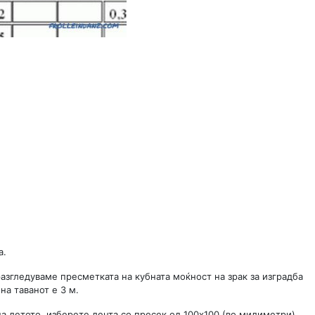
а.
азгледуваме пресметката на кубната моќност на зрак за изградба
на таванот е 3 м.
на летото, изберете лента со пресек од 100x100 (во милиметри).