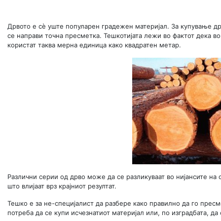
Дрвото е сè уште популарен градежен материјал. За купување др
се направи точна пресметка. Тешкотијата лежи во фактот дека в
користат таква мерна единица како квадратен метар.
Различни серии од дрво може да се разликуваат во нијансите на 
што влијаат врз крајниот резултат.
Тешко е за не-специјалист да разбере како правилно да го пресм
потреба да се купи исчезнатиот материјал или, по изградбата, д