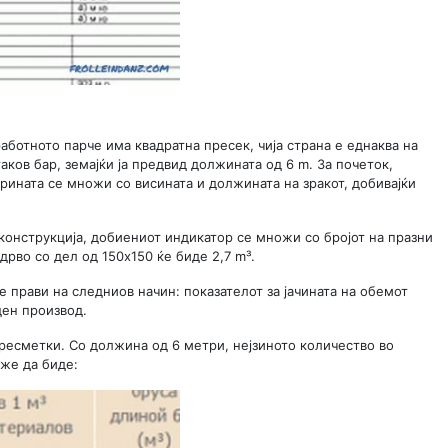
аботното парче има квадратна пресек, чија страна е еднаква на
аков бар, земајќи ја предвид должината од 6 m. За почеток,
рината се множи со висината и должината на зракот, добивајќи
конструкција, добиениот индикатор се множи со бројот на празни
рво со дел од 150x150 ќе биде 2,7 m³.
е прави на следниов начин: показателот за јачината на обемот
ден производ.
есметки. Со должина од 6 метри, нејзиното количество во
же да биде: