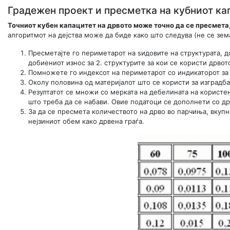
Градежен проект и пресметка на кубниот кап
Точниот кубен капацитет на дрвото може точно да се пресмета
алгоритмот на дејства може да биде како што следува (не се зем
Пресметајте го периметарот на ѕидовите на структурата, 
добиениот износ за 2. структурите за кои се користи дрво
Помножете го индексот на периметарот со индикаторот за в
Околу половина од материјалот што се користи за изградба 
Резултатот се множи со мерката на дебелината на користе
што треба да се набави. Овие податоци се дополнети со д
За да се пресмета количеството на дрво во парчиња, вкупн
нејзиниот обем како дрвена граѓа.