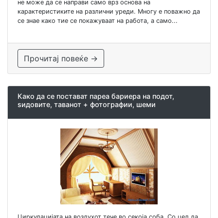
не може да се направи само врз основа на
карактеристиките на различни уреди. Многу е поважно да
се знае како тие се покажуваат на работа, а само...
Прочитај повеќе →
Како да се постават пареа бариера на подот,
ѕидовите, таванот + фотографии, шеми
Циркулацијата на воздухот тече во секоја соба. Со цел да