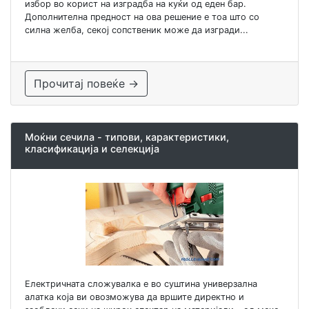
избор во корист на изградба на куќи од еден бар.
Дополнителна предност на ова решение е тоа што со
силна желба, секој сопственик може да изгради...
Прочитај повеќе →
Моќни сечила - типови, карактеристики,
класификација и селекција
Електричната сложувалка е во суштина универзална
алатка која ви овозможува да вршите директно и