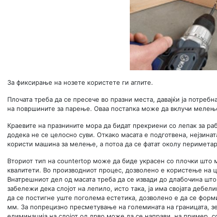
За фиксирање на нозете користете ги аглите.
Плочата треба да се пресече во празни места, давајќи ја потре
на површините за парење. Оваа постапка може да вклучи мелењ
Краевите на празнините мора да бидат прекриени со лепак за рабо
додека не се целосно суви. Откако масата е подготвена, нејзина
користи машина за мелење, а потоа да се фатат околу периметар
Вториот тип на countertop може да биде украсен со плочки што 
квалитети. Во производниот процес, дозволено е користење на ц
Внатрешниот дел од масата треба да се извади до длабочина што 
забележи дека слојот на лепило, исто така, ја има својата дебе
да се постигне уште поголема естетика, дозволено е да се форми
мм. За попрецизно пресметување на големината на границата, зе
елиминација на слојот од дрво може да се направи, на пример, 