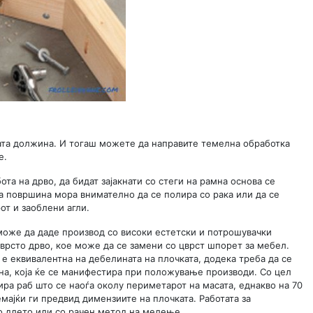
бната должина. И тогаш можете да направите темелна обработка
е.
та на дрво, да бидат зајакнати со стеги на рамна основа се
та површина мора внимателно да се полира со рака или да се
от и заоблени агли.
може да даде производ со високи естетски и потрошувачки
врсто дрво, кое може да се замени со цврст шпорет за мебел.
е еквивалентна на дебелината на плочката, додека треба да се
лина, која ќе се манифестира при положување производи. Со цел
ра раб што се наоѓа околу периметарот на масата, еднакво на 70
мајќи ги предвид димензиите на плочката. Работата за
со длето или со рачен метод на мелење.