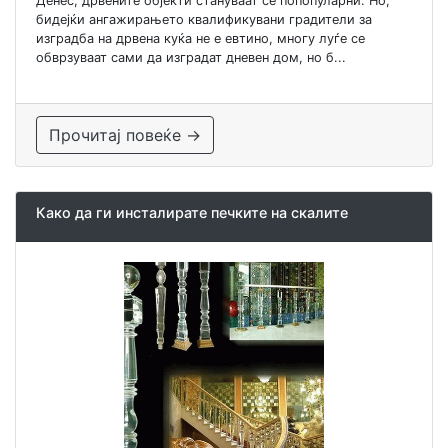
Денес, дрвените објекти стануваат сè попопуларни. Но,
бидејќи ангажирањето квалификувани градители за
изградба на дрвена куќа не е евтино, многу луѓе се
обврзуваат сами да изградат дневен дом, но б...
Прочитај повеќе →
Како да ги инсталирате печките на скалите