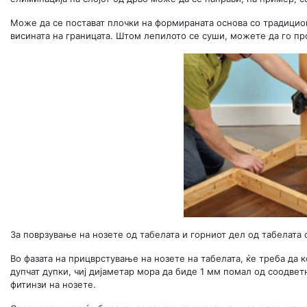
Може да се постават плочки на формираната основа со традициона
висината на границата. Штом лепилото се суши, можете да го пр
За поврзување на нозете од табелата и горниот дел од табелата 
Во фазата на прицврстување на нозете на табелата, ќе треба да 
дупчат дупки, чиј дијаметар мора да биде 1 мм помал од соодве
фитинзи на нозете.