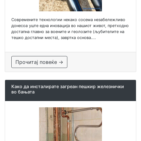
Современите технологии некако сосема незабележливо
донесоа уште една иновација во нашиот живот, претходно
достапна главно за воените и геолозите (љубителите на
тешко достапни места), завртка основа....
Прочитај повеќе →
Како да инсталирате загреан пешкир железнички
во бањата