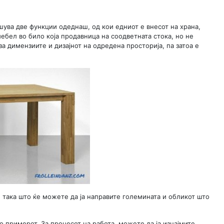
шува две функции одеднаш, од кои едниот е внесот на храна,
мебел во било која продавница на соодветната стока, но не
а димензиите и дизајнот на одредена просторија, па затоа е
, така што ќе можете да ја направите големината и обликот што
во примерот. За процесот на работа, можете да ја изнајмите