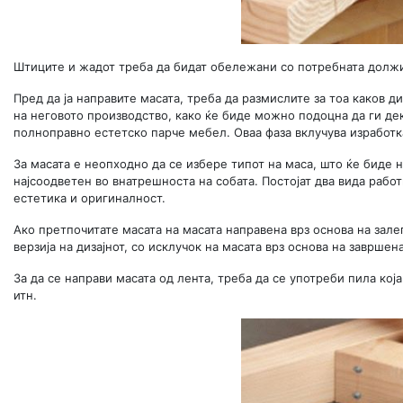
Штиците и жадот треба да бидат обележани со потребната должин
Пред да ја направите масата, треба да размислите за тоа каков д
на неговото производство, како ќе биде можно подоцна да ги де
полноправно естетско парче мебел. Оваа фаза вклучува изработк
За масата е неопходно да се избере типот на маса, што ќе биде на
најсоодветен во внатрешноста на собата. Постојат два вида работ
естетика и оригиналност.
Ако претпочитате масата на масата направена врз основа на зале
верзија на дизајнот, со исклучок на масата врз основа на завршен
За да се направи масата од лента, треба да се употреби пила ко
итн.