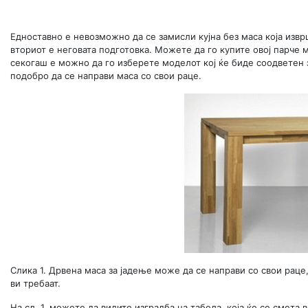
Едноставно е невозможно да се замисли кујна без маса која извр
вториот е неговата подготовка. Можете да го купите овој парче 
секогаш е можно да го изберете моделот кој ќе биде соодветен з
подобро да се направи маса со свои раце.
Слика 1. Дрвена маса за јадење може да се направи со свои раце
ви требаат.
На сл. 1, можете да видите изградба на табела, која ќе се смета 