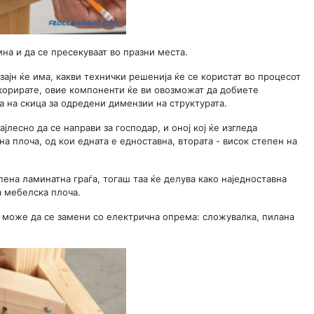
а и да се пресекуваат во празни места.
изајн ќе има, какви технички решенија ќе се користат во процесот
корирате, овие компоненти ќе ви овозможат да добиете
а на скица за одредени димензии на структурата.
јлесно да се направи за господар, и оној кој ќе изгледа
на плоча, од кои едната е едноставна, втората - висок степен на
пена ламинатна граѓа, тогаш таа ќе делува како наједноставна
а мебелска плоча.
ја може да се замени со електрична опрема: сложувалка, пилана