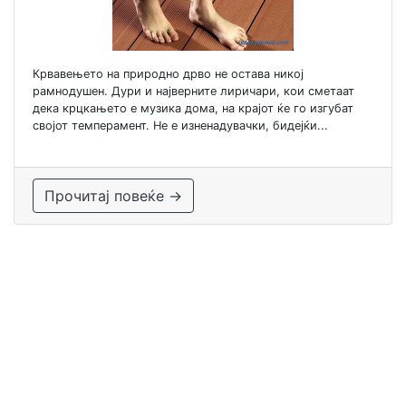
Крвавењето на природно дрво не остава никој
рамнодушен. Дури и најверните лиричари, кои сметаат
дека крцкањето е музика дома, на крајот ќе го изгубат
својот темперамент. Не е изненадувачки, бидејќи...
Прочитај повеќе →