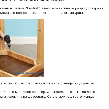
лниот лепило "Bustilat", а неговата висина мора да одговара на
одолжите процесот на производство на структурата.
се користат самолепливи завртки или специјални додатоци.
користите монтажен хардвер. Однапред, нозете треба да се
тната големина на шрафовите. Сега е можно да се фиксираат