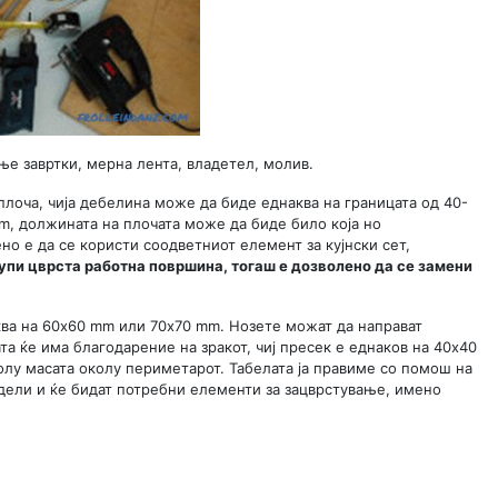
е завртки, мерна лента, владетел, молив.
 плоча, чија дебелина може да биде еднаква на границата од 40-
m, должината на плочата може да биде било која но
о е да се користи соодветниот елемент за кујнски сет,
купи цврста работна површина, тогаш е дозволено да се замени
ква на 60x60 mm или 70x70 mm. Нозете можат да направат
а ќе има благодарение на зракот, чиј пресек е еднаков на 40x40
олу масата околу периметарот. Табелата ја правиме со помош на
дели и ќе бидат потребни елементи за зацврстување, имено