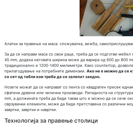
Алатки за правење на маса: сложувалка, вежба, самоприслушувањ
За да се направи маса со свои раце, треба да се подготви мебел
45 mm, додека неговата ширина може да варира од 600 до 800 m
традиционално е 1200-1400 милиметри. Како countertop, дозволен
прилагодување на потребните димензии.
Ако не е можно да се 
со сет од табли кои треба да се залепат заедно.
Нозете можат да се направат со лента со квадратен пресек една
сфатени дрвени или челични производи. Ригидноста на структурат
mm, а должината треба да биде таква што е можно да се сече ок
сврзувачки елементи, може да биде претставена со различни мо
завртки, завртки и навртки.
Технологија за правење столици