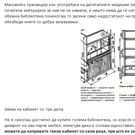
Масовната транзиција кон употребата на дигиталните медиуми не
печатени материјали за нив не се намали, и ништо нема да ги нат
обемна библиотека понекогаш го засени само недостатокот на пр
обезбеди книги со добра зачувување.
Шема на кабинет со три дела.
Не е секогаш достапно да купите голема библиотека, со која ќе 
дизајнот на ова парче мебел, излегува дека е сосема едноставно
можете да направите таков кабинет со свои раце, при што ќе з