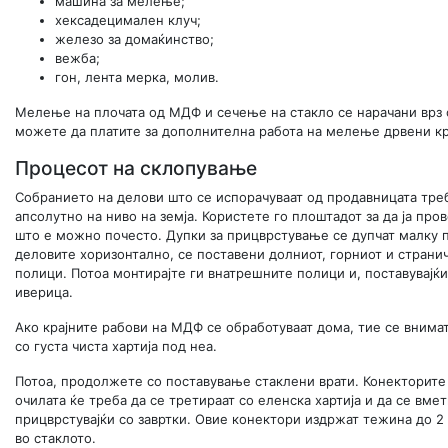
машина за мелење;
хексадецимален клуч;
железо за домаќинство;
вежба;
гон, лента мерка, молив.
Мелење на плочата од МДФ и сечење на стакло се нарачани врз о
можете да платите за дополнителна работа на мелење дрвени кр
Процесот на склопување
Собранието на делови што се испорачуваат од продавницата тре
апсолутно на ниво на земја. Користете го плоштадот за да ја пр
што е можно почесто. Дупки за прицврстување се дупчат малку 
деловите хоризонтално, се поставени долниот, горниот и страни
полици. Потоа монтирајте ги внатрешните полици и, поставувајќи
иверица.
Ако крајните рабови на МДФ се обработуваат дома, тие се вним
со густа чиста хартија под неа.
Потоа, продолжете со поставување стаклени врати. Конекторите 
очилата ќе треба да се третираат со еленска хартија и да се вме
прицврстувајќи со завртки. Овие конектори издржат тежина до 2 
во стаклото.