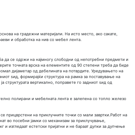
снова на градежни материјали. На исто место, ако сакате,
аеви и обработка на нив со мебел лента.
ба да се одржи на најмногу слободни од непотребни предмети и
оверите точната врска на елементите од 90 степени треба да биде
помал дијаметар од дебелината на потврдите. Уредувањето на
чниот ѕид, формирајќи структура на рамка за поставување на
 ја структурата вертикално, поправете го задниот ѕид од
ателно полирани и мебелната лента е залепена со топло железо
се прицврстени на приклучните точки со мали завртки.Работ на
тнат во посебни јамки со механизам за приклучување,
кг и изгледаат естетски пријатни и не бараат дупки за дупчење