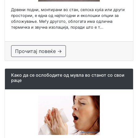
Дрвени подни, монтирани во стан, селска куќа или други
простории, е една од најпогодни и еколошки опции за
обложување. Меѓу другото, облогата има одлична
термичка и звучна изолација, поради што е т...
Прочитај повеќе →
Како да се ослободите од мувла во станот со свои
раце