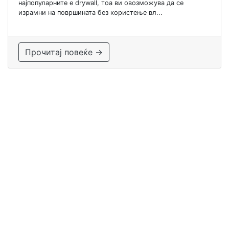
најпопуларните е drywall, тоа ви овозможува да се
израмни на површината без користење вл...
Прочитај повеќе →