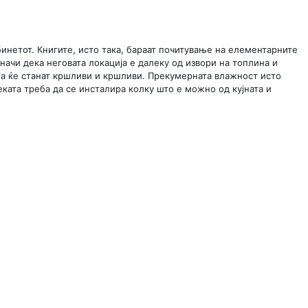
инетот. Книгите, исто така, бараат почитување на елементарните
ачи дека неговата локација е далеку од извори на топлина и
на ќе станат кршливи и кршливи. Прекумерната влажност исто
ката треба да се инсталира колку што е можно од кујната и