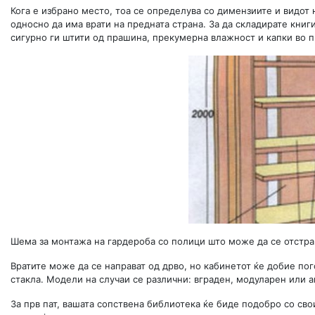
Кога е избрано место, тоа се определува со димензиите и видот 
односно да има врати на предната страна. За да складирате книги
сигурно ги штити од прашина, прекумерна влажност и капки во п
Шема за монтажа на гардероба со полици што може да се отстра
Вратите може да се направат од дрво, но кабинетот ќе добие по
стакла. Модели на случаи се различни: вграден, модуларен или а
За прв пат, вашата сопствена библиотека ќе биде подобро со свои