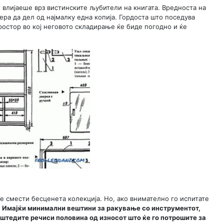
 влијаеше врз вистинските љубители на книгата. Вредноста на
ера да дел од најмалку една копија. Гордоста што поседува
остор во кој неговото складирање ќе биде погодно и ќе
се смести бесценета колекција. Но, ако внимателно го испитате
.
Имајќи минимални вештини за ракување со инструментот,
аштедите речиси половина од износот што ќе го потрошите за