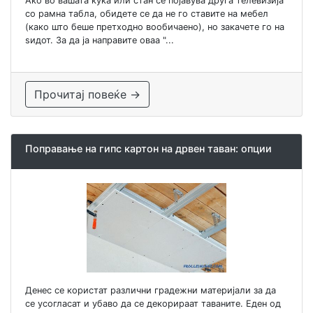
Ако во вашата куќа или стан се појавува друга телевизија
со рамна табла, обидете се да не го ставите на мебел
(како што беше претходно вообичаено), но закачете го на
ѕидот. За да ја направите оваа "...
Прочитај повеќе →
Поправање на гипс картон на дрвен таван: опции
Денес се користат различни градежни материјали за да
се усогласат и убаво да се декорираат таваните. Еден од