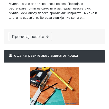
Мувла - ова е прилично честа појава. Постојано
растечките точки не само што изгледаат неестетски.
Мувла носи многу повеќе проблеми: непријатен мирис и
штета на здравјето. Во оваа статија ние ќе ги о...
Прочитај повеќе →
Што да направите ако ламинатот крцка