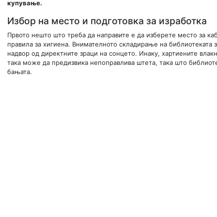
купување.
Избор на место и подготовка за изработка
Првото нешто што треба да направите е да изберете место за каб
правила за хигиена. Внимателното складирање на библиотеката зн
надвор од директните зраци на сонцето. Инаку, хартиените влак
така може да предизвика непоправлива штета, така што библиоте
бањата.