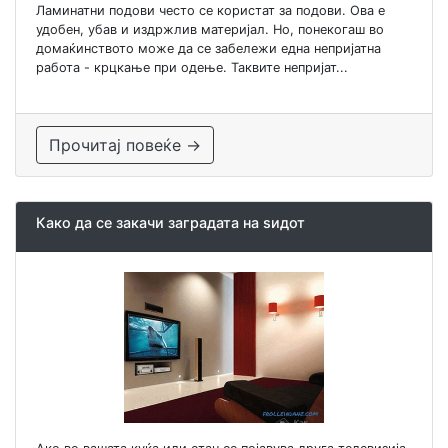
Ламинатни подови често се користат за подови. Ова е
удобен, убав и издржлив материјал. Но, понекогаш во
домаќинството може да се забележи една непријатна
работа - крцкање при одење. Таквите непријат...
Прочитај повеќе →
Како да се закачи заградата на ѕидот