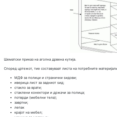
Шематски приказ на аголна дрвена кутија.
Според цртежот, тие составуваат листа на потребните материјали
МДФ за полици и странични ѕидови;
иверица лист за задниот ѕид;
стакло за врати;
стаклени конектори и држачи за полица;
потврди (мебелни тела);
завртки;
лепак
крајот на мебел;