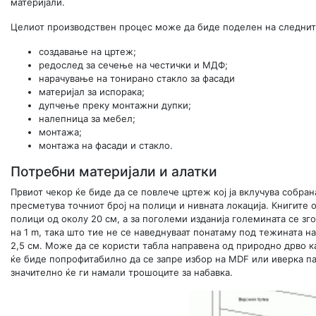
материјали.
Целиот производствен процес може да биде поделен на следнит
создавање на цртеж;
редослед за сечење на честички и МДФ;
нарачување на тонирано стакло за фасади
материјал за испорака;
дупчење преку монтажни дупки;
налепница за мебел;
монтажа;
монтажа на фасади и стакло.
Потребни материјали и алатки
Првиот чекор ќе биде да се повлече цртеж кој ја вклучува собра
пресметува точниот број на полици и нивната локација. Книгите
полици од околу 20 см, а за поголеми изданија големината се зг
на 1 m, така што тие не се наведнуваат понатаму под тежината н
2,5 см. Може да се користи табла направена од природно дрво ка
ќе биде попрофитабилно да се запре избор на MDF или иверка пан
значително ќе ги намали трошоците за набавка.