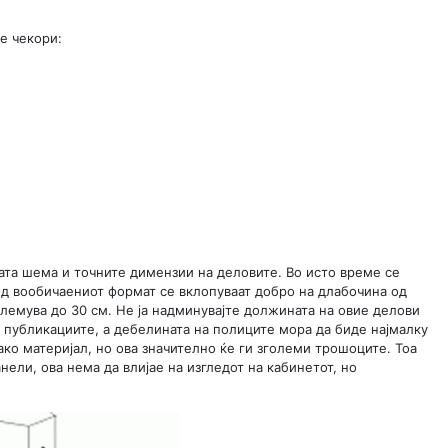
е чекори:
ната шема и точните димензии на деловите. Во исто време се
 од вообичаениот формат се вклопуваат добро на длабочина од
олемува до 30 см. Не ја надминувајте должината на овие делови
а публикациите, а дебелината на полиците мора да биде најмалку
ко материјал, но ова значително ќе ги зголеми трошоците. Тоа
ели, ова нема да влијае на изгледот на кабинетот, но