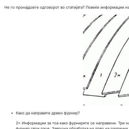
Не го пронајдовте одговорот во статијата? Повеќе информации на
Како да направите дрвен фурнир?
2> Информации за тоа како фурнирите се направени. Три н
фурнир свои раце. Завршна обработка на дрво на различни