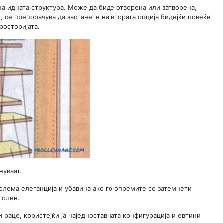
на идната структура. Може да биде отворена или затворена,
, се препорачува да застанете на втората опција бидејќи повеќе
росторијата.
нуваат.
голема елеганција и убавина ако го опремите со затемнети
голен.
 раце, користејќи ја наједноставната конфигурација и евтини