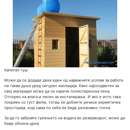
Капитал туш
Може да се додаде дека еден од најважните услови за работа
на таква душа уред сигурен изолација. Како најсоодветен за
овој материјал може да се нарече полистиренска пена.
Отпорен на влага и лесен за инсталирање. И ако е исто така
покриен со густ филм, тогаш ќе добиете речиси херметичка
просторија, која сама по себе ќе биде релативно топла.
За да го забрзате греењето на водата во резервоарот, може да
биде обоена црна.