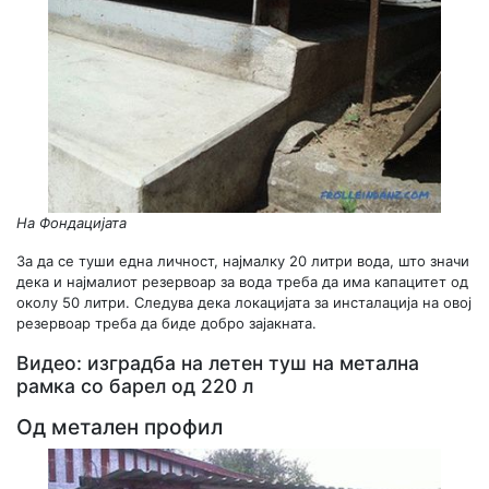
На Фондацијата
За да се туши една личност, најмалку 20 литри вода, што значи
дека и најмалиот резервоар за вода треба да има капацитет од
околу 50 литри. Следува дека локацијата за инсталација на овој
резервоар треба да биде добро зајакната.
Видео: изградба на летен туш на метална
рамка со барел од 220 л
Од метален профил