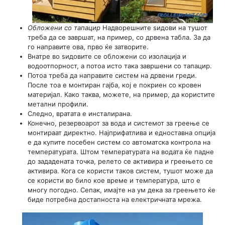
Обложени со тапацир
Надворешните ѕидови на тушот
треба да се завршат, на пример, со дрвена табла. За да
го направите ова, прво ќе затворите.
Внатре во ѕидовите се обложени со изолација и
водоотпорност, а потоа исто така завршени со тапацир.
Потоа треба да направите систем на дрвени греди.
После тоа е монтиран гајба, кој е покриен со кровен
материјал. Како таква, можете, на пример, да користите
метални профили.
Следно, вратата е инсталирана.
Конечно, резервоарот за вода и системот за греење се
монтираат директно. Најприфатлива и едноставна опција
е да купите посебен систем со автоматска контрола на
температурата. Штом температурата на водата ќе падне
до зададената точка, релето се активира и греењето се
активира. Кога се користи таков систем, тушот може да
се користи во било кое време и температура, што е
многу погодно. Сепак, имајте на ум дека за греењето ќе
биде потребна достапноста на електричната мрежа.