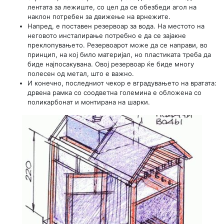
лентата за лежиште, со цел да се обезбеди агол на
наклон потребен за движење на врнежите.
Напред, е поставен резервоар за вода. На местото на
неговото инсталирање потребно е да се зајакне
преклопувањето. Резервоарот може да се направи, во
принцип, на кој било материјал, но пластиката треба да
биде најпосакувана. Овој резервоар ќе биде многу
полесен од метал, што е важно.
И конечно, последниот чекор е вградувањето на вратата:
дрвена рамка со соодветна големина е обложена со
поликарбонат и монтирана на шарки.