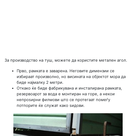
За производство на туш, можете да користите метален агол.
Прво, рамката е заварена. Неговите димензии се
избираат произволно, но висината на објектот мора да
биде најмалку 2 метри.
Откако ќе биде фабрикувана и инсталирана рамката,
резервоарот за вода е монтиран на горе, а некои
непроѕирни филмови што се протегаат помеѓу
потпорите ќе служат како ѕидови.