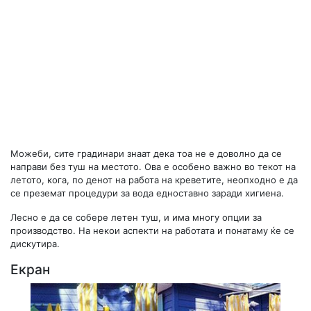
Можеби, сите градинари знаат дека тоа не е доволно да се
направи без туш на местото. Ова е особено важно во текот на
летото, кога, по денот на работа на креветите, неопходно е да
се преземат процедури за вода едноставно заради хигиена.
Лесно е да се собере летен туш, и има многу опции за
производство. На некои аспекти на работата и понатаму ќе се
дискутира.
Екран