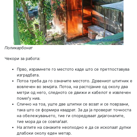
Поликарбонат
Чекори за работа:
Прво, израмнете го местото каде што се претпоставува
изградбата.
Потоа треба да го означите местото. Дрвениот штитник е
вовлечен во земјата. Потоа, на растојание од околу два
метри од него, следното се движи и кабелот е извлечен
помеѓу нив.
Слично на тоа, уште две штипки се возат и се поврзани,
така што се формира квадрат. За да ја проверат точноста
на обележувањето, тие ги споредуваат дијагоналите,
тие мора да се совпаѓаат.
На аглите на ознаките неопходно е да се ископаат дупки
длабоки околу еден метар.