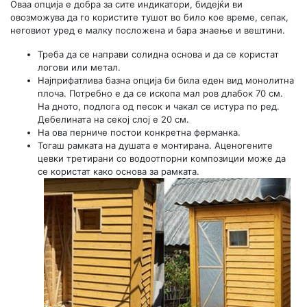
Оваа опција е добра за сите индикатори, бидејќи ви
овозможува да го користите тушот во било кое време, сепак,
неговиот уред е малку посложена и бара знаење и вештини.
Треба да се направи солидна основа и да се користат
логови или метал.
Најприфатлива базна опција би била еден вид монолитна
плоча. Потребно е да се ископа мал ров длабок 70 см.
На дното, подлога од песок и чакал се истура по ред.
Дебелината на секој слој е 20 см.
На ова перниче постои конкретна ферманка.
Тогаш рамката на душата е монтирана. Аценогените
цевки третирани со водоотпорни композиции може да
се користат како основа за рамката.