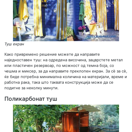
Туш екран
Како привремено решение можете да направите
наједноставен туш: на одредена височина, зацврстете метал
или пластичен резервоар, по можност од темна боја, со
чешма и миксер, за да направите преклопен екран. За сè за сè,
ќе биде потребна минимална количина на материјали, време и
работна рака, така што таквата конструкција може да се
подигне за неколку минути.
Поликарбонат туш