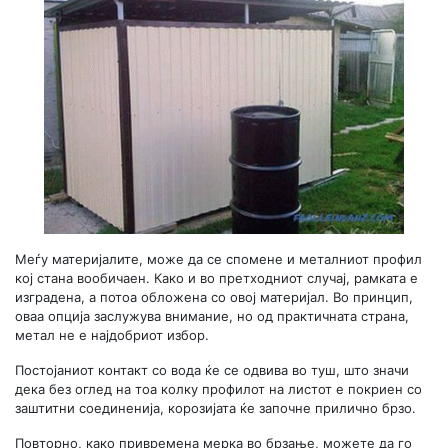
Меѓу материјалите, може да се спомене и металниот профил
кој стана вообичаен. Како и во претходниот случај, рамката е
изградена, а потоа обложена со овој материјал. Во принцип,
оваа опција заслужува внимание, но од практичната страна,
метал не е најдобриот избор.
Постојаниот контакт со вода ќе се одвива во туш, што значи
дека без оглед на тоа колку профилот на листот е покриен со
заштитни соединенија, корозијата ќе започне прилично брзо.
Повторно, како привремена мерка во брзање, можете да го