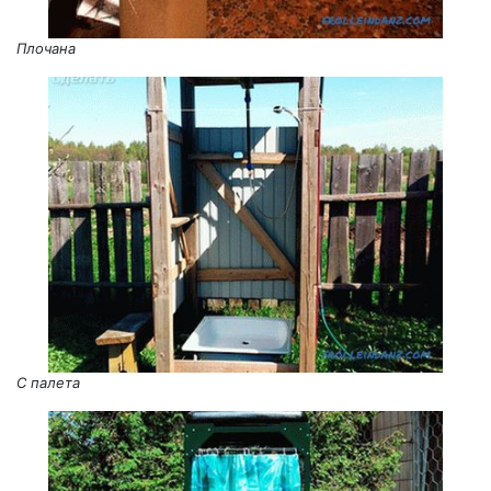
Плочана
С палета