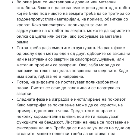
Во овие јами се инсталирани дрвени или метални
столбови. Важно е да се запамети дека делот од столбот
кој ќе биде под нивото на земјата треба да се третира со
водонепропустливи материјали, на пример, обвиткан со
кровот. Како запечатувач, неопходен за силно
задржување на столбот во земјата, можете да користите
билка од цигла или бетон, ако зборуваме за метална
рамка.
Потоа треба да ја сместите структурата. На растојание
од околу еден метар еден од друг, одборите се заковани
или навртувани со завртки за самопреслушување, или
метални профили се заварени. Овој гајба мора да се
направи во текот на целата површина на ѕидовите. Каде
има врата, гајбата не е направена.
Потоа, на ѕидовите се поставуваат поликарбонатни
плочи. Листот се сече до големина и се навртува со
завртки.
Следната фаза на изградба е инсталирање на покривот.
Како материјал за покривање може да се користи, на
пример, едноставен чеша. Пред-стек и поправете
неколку хоризонтални шипки, кои ќе ги извршуваат
функциите на бандажот. Листови на чеша се поставени и
фиксирани на нив. Треба да се има на ум дека на една од
страните, малите решетки треба да се стават под