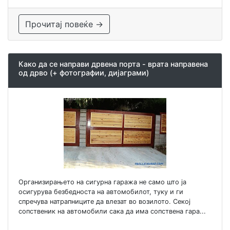
Прочитај повеќе →
Како да се направи дрвена порта - врата направена
од дрво (+ фотографии, дијаграми)
Организирањето на сигурна гаража не само што ја
осигурува безбедноста на автомобилот, туку и ги
спречува натрапниците да влезат во возилото. Секој
сопственик на автомобили сака да има сопствена гара...