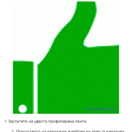
+
Заслугите на цврста профилирана лента
Присуството на надолжни жлебови на дрво ја намалува