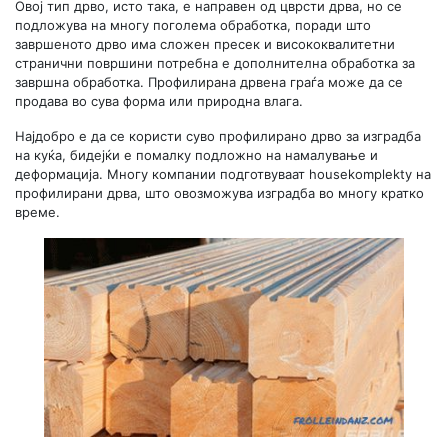
Овој тип дрво, исто така, е направен од цврсти дрва, но се
подложува на многу поголема обработка, поради што
завршеното дрво има сложен пресек и висококвалитетни
странични површини потребна е дополнителна обработка за
завршна обработка. Профилирана дрвена граѓа може да се
продава во сува форма или природна влага.
Најдобро е да се користи суво профилирано дрво за изградба
на куќа, бидејќи е помалку подложно на намалување и
деформација. Многу компании подготвуваат housekomplekty на
профилирани дрва, што овозможува изградба во многу кратко
време.