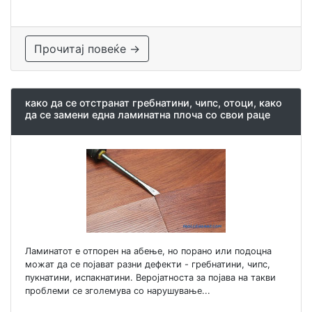
Прочитај повеќе →
како да се отстранат гребнатини, чипс, отоци, како
да се замени една ламинатна плоча со свои раце
Ламинатот е отпорен на абење, но порано или подоцна
можат да се појават разни дефекти - гребнатини, чипс,
пукнатини, испакнатини. Веројатноста за појава на такви
проблеми се зголемува со нарушување...