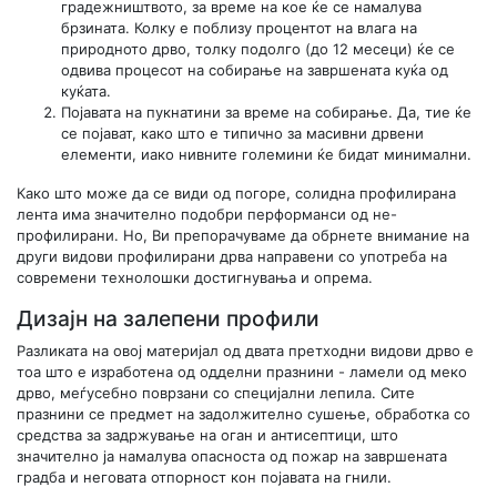
градежништвото, за време на кое ќе се намалува
брзината. Колку е поблизу процентот на влага на
природното дрво, толку подолго (до 12 месеци) ќе се
одвива процесот на собирање на завршената куќа од
куќата.
Појавата на пукнатини за време на собирање. Да, тие ќе
се појават, како што е типично за масивни дрвени
елементи, иако нивните големини ќе бидат минимални.
Како што може да се види од погоре, солидна профилирана
лента има значително подобри перформанси од не-
профилирани. Но, Ви препорачуваме да обрнете внимание на
други видови профилирани дрва направени со употреба на
современи технолошки достигнувања и опрема.
Дизајн на залепени профили
Разликата на овој материјал од двата претходни видови дрво е
тоа што е изработена од одделни празнини - ламели од меко
дрво, меѓусебно поврзани со специјални лепила. Сите
празнини се предмет на задолжително сушење, обработка со
средства за задржување на оган и антисептици, што
значително ја намалува опасноста од пожар на завршената
градба и неговата отпорност кон појавата на гнили.