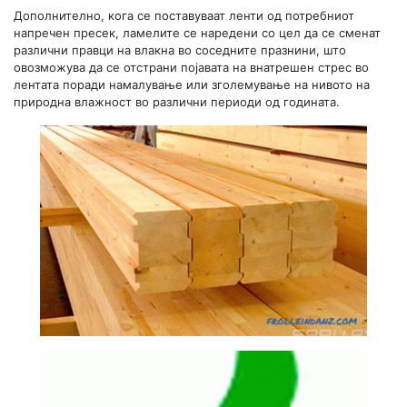
Дополнително, кога се поставуваат ленти од потребниот
напречен пресек, ламелите се наредени со цел да се сменат
различни правци на влакна во соседните празнини, што
овозможува да се отстрани појавата на внатрешен стрес во
лентата поради намалување или зголемување на нивото на
природна влажност во различни периоди од годината.