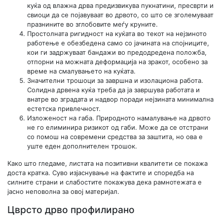
куќа од влажна дрва предизвикува пукнатини, пресврти и
свиоци да се појавуваат во дрвото, со што се зголемуваат
празнините во зглобовите меѓу круните.
Простолната ригидност на куќата во текот на нејзиното
работење е обезбедена само со јачината на спојниците,
кои ги задржуваат бандажи во предодредена положба,
отпорни на можната деформација на зракот, особено за
време на смалувањето на куќата.
Значителни трошоци за завршна и изолациона работа.
Солидна дрвена куќа треба да ја завршува работата и
внатре во зградата и надвор поради нејзината минимална
естетска привлечност.
Изложеност на габа. Природното намалување на дрвото
не го елиминира ризикот од габи. Може да се отстрани
со помош на современи средства за заштита, но ова е
уште еден дополнителен трошок.
Како што гледаме, листата на позитивни квалитети се покажа
доста кратка. Суво изјаснување на фактите и споредба на
силните страни и слабостите покажува дека рамнотежата е
јасно неповолна за овој материјал.
Цврсто дрво профилирано