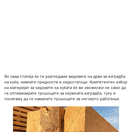
Во оваа статија ќе ги разгледаме видовите на дрва за изградба
на куќа, нивните предности и недостатоци. Компетентен избор
на материјал за ѕидовите на куќата ќе ви овозможи не само да
ги оптимизирате трошоците за нејзината изградба, туку и
понатаму да ги намалите трошоците за неговото работење.