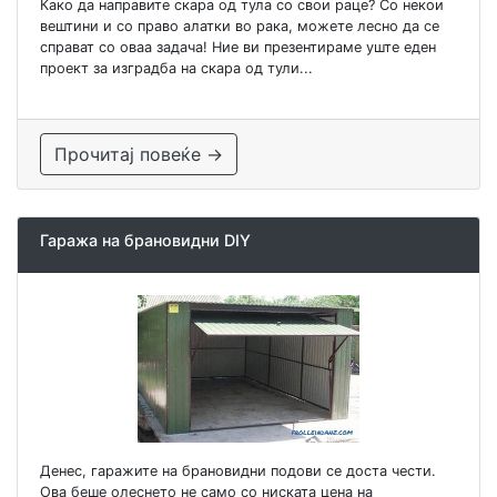
Како да направите скара од тула со свои раце? Со некои
вештини и со право алатки во рака, можете лесно да се
справат со оваа задача! Ние ви презентираме уште еден
проект за изградба на скара од тули...
Прочитај повеќе →
Гаража на брановидни DIY
Денес, гаражите на брановидни подови се доста чести.
Ова беше олеснето не само со ниската цена на