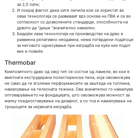
за 2,5 пати;
И покрај фактот дека сите лепила кои се користат во
оваа технологија се развиваат врз основа на ПВА и се во
согласност со дозволените стандарди, способноста на
дрвото да "диши "значително намален;
Бидејќи оваа технологија на производство на дрво е
развиена релативно неодамна, нема потврдени податоци
за неговото однесување при изградба на куќа низ подот
век и повеќе.
Thermobar
Композитното дрво од овој тип се состои од ламели, во кои е
вметната екструдирана полистиренска пена, која овозможува
не само да ги зголеми перформансите за заштеда на топлина,
намалување на телесната тежина. Ова значително го намалува
оптоварувањето на фондацијата, што овозможува можност за
малку поедноставување на дизајнот, а со тоа и намалување на
трошоците за нејзината изградба.