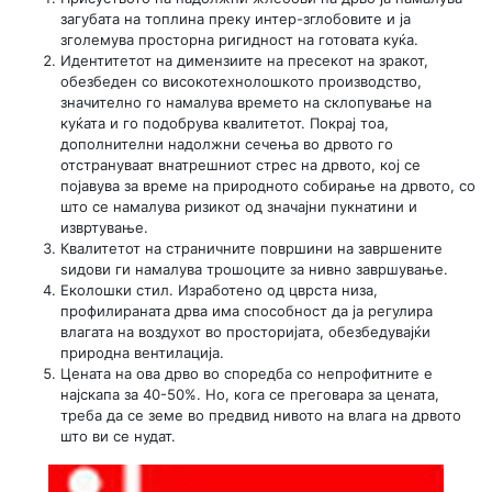
загубата на топлина преку интер-зглобовите и ја
зголемува просторна ригидност на готовата куќа.
Идентитетот на димензиите на пресекот на зракот,
обезбеден со високотехнолошкото производство,
значително го намалува времето на склопување на
куќата и го подобрува квалитетот. Покрај тоа,
дополнителни надолжни сечења во дрвото го
отстрануваат внатрешниот стрес на дрвото, кој се
појавува за време на природното собирање на дрвото, со
што се намалува ризикот од значајни пукнатини и
извртување.
Квалитетот на страничните површини на завршените
ѕидови ги намалува трошоците за нивно завршување.
Еколошки стил. Изработено од цврста низа,
профилираната дрва има способност да ја регулира
влагата на воздухот во просторијата, обезбедувајќи
природна вентилација.
Цената на ова дрво во споредба со непрофитните е
најскапа за 40-50%. Но, кога се преговара за цената,
треба да се земе во предвид нивото на влага на дрвото
што ви се нудат.