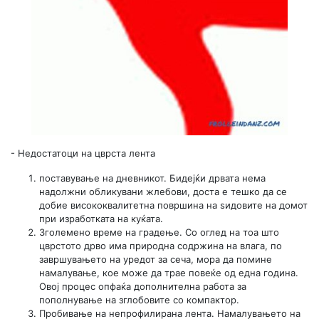
-
Недостатоци на цврста лента
поставување на дневникот. Бидејќи дрвата нема
надолжни обликувани жлебови, доста е тешко да се
добие висококвалитетна површина на ѕидовите на домот
при изработката на куќата.
Зголемено време на градење. Со оглед на тоа што
цврстото дрво има природна содржина на влага, по
завршувањето на уредот за сеча, мора да помине
намалување, кое може да трае повеќе од една година.
Овој процес опфаќа дополнителна работа за
пополнување на зглобовите со компактор.
Пробивање на непрофилирана лента. Намалувањето на