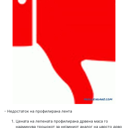
-
Недостаток на профилирана лента
Цената на лепената профилирана дрвена маса го
надминува трошокот за нејзиниот аналог на цврсто дрво