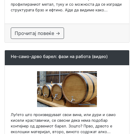
профилираниот метал, туку и со можноста да се изгради
структурата брзо и ефтино. Ајде да видиме како...
Прочитај повеќе →
Не-само-дрво барел: фази на работа (видео)
Луѓето што произведуваат свои вина, или дури и само
кисели краставички, се свесни дека нема подобар
контејнер од дрвениот барел. Зошто? Прво, дрвото е
еколошки материјал, второ, виното содржат алко...