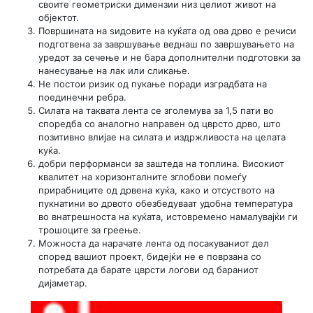
своите геометриски димензии низ целиот живот на
објектот.
Површината на ѕидовите на куќата од ова дрво е речиси
подготвена за завршување веднаш по завршувањето на
уредот за сечење и не бара дополнителни подготовки за
нанесување на лак или сликање.
Не постои ризик од пукање поради изградбата на
поединечни ребра.
Силата на таквата лента се зголемува за 1,5 пати во
споредба со аналогно направен од цврсто дрво, што
позитивно влијае на силата и издржливоста на целата
куќа.
добри перформанси за заштеда на топлина. Високиот
квалитет на хоризонталните зглобови помеѓу
прирабниците од дрвена куќа, како и отсуството на
пукнатини во дрвото обезбедуваат удобна температура
во внатрешноста на куќата, истовремено намалувајќи ги
трошоците за греење.
Можноста да нарачате лента од посакуваниот дел
според вашиот проект, бидејќи не е поврзана со
потребата да барате цврсти логови од бараниот
дијаметар.