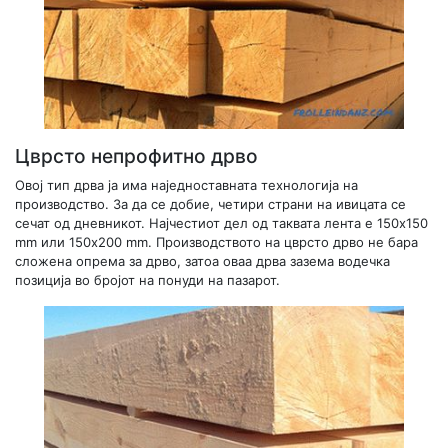
Цврсто непрофитно дрво
Овој тип дрва ја има наједноставната технологија на
производство. За да се добие, четири страни на ивицата се
сечат од дневникот. Најчестиот дел од таквата лента е 150x150
mm или 150x200 mm. Производството на цврсто дрво не бара
сложена опрема за дрво, затоа оваа дрва зазема водечка
позиција во бројот на понуди на пазарот.